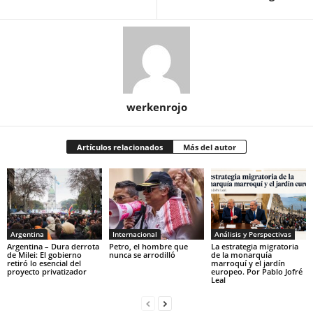
werkenrojo
Artículos relacionados
Más del autor
Argentina
Internacional
Análisis y Perspectivas
Argentina – Dura derrota
Petro, el hombre que
La estrategia migratoria
de Milei: El gobierno
nunca se arrodilló
de la monarquía
retiró lo esencial del
marroquí y el jardín
proyecto privatizador
europeo. Por Pablo Jofré
Leal