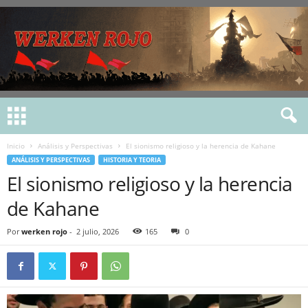
Inicio
Análisis y Perspectivas
El sionismo religioso y la herencia de Kahane
ANÁLISIS Y PERSPECTIVAS
HISTORIA Y TEORIA
El sionismo religioso y la herencia
de Kahane
Por
werken rojo
-
2 julio, 2026
165
0