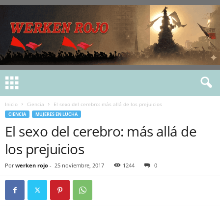
Inicio
Ciencia
El sexo del cerebro: más allá de los prejuicios
CIENCIA
MUJERES EN LUCHA
El sexo del cerebro: más allá de
los prejuicios
Por
werken rojo
-
25 noviembre, 2017
1244
0