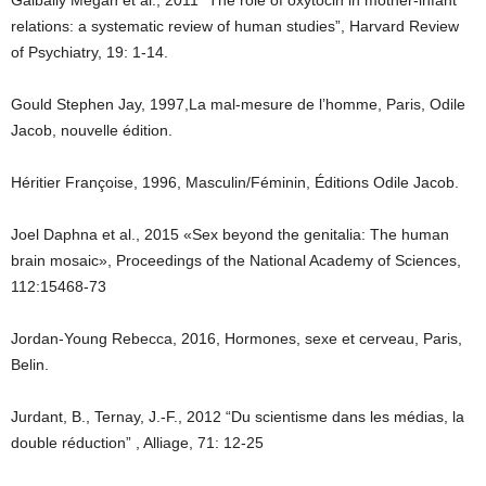
Galbally Megan et al., 2011 “The role of oxytocin in mother-infant
relations: a systematic review of human studies”, Harvard Review
of Psychiatry, 19: 1-14.
Gould Stephen Jay, 1997,La mal-mesure de l’homme, Paris, Odile
Jacob, nouvelle édition.
Héritier Françoise, 1996, Masculin/Féminin, Éditions Odile Jacob.
Joel Daphna et al., 2015 «Sex beyond the genitalia: The human
brain mosaic», Proceedings of the National Academy of Sciences,
112:15468-73
Jordan-Young Rebecca, 2016, Hormones, sexe et cerveau, Paris,
Belin.
Jurdant, B., Ternay, J.-F., 2012 “Du scientisme dans les médias, la
double réduction” , Alliage, 71: 12-25