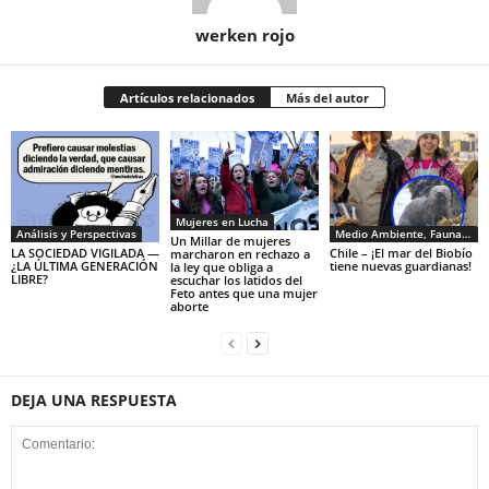
werken rojo
Artículos relacionados
Más del autor
Mujeres en Lucha
Análisis y Perspectivas
Medio Ambiente, Fauna y Sociedad
Un Millar de mujeres
LA SOCIEDAD VIGILADA —
Chile – ¡El mar del Biobío
marcharon en rechazo a
¿LA ÚLTIMA GENERACIÓN
tiene nuevas guardianas!
la ley que obliga a
LIBRE?
escuchar los latidos del
Feto antes que una mujer
aborte
DEJA UNA RESPUESTA