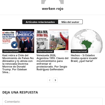
werken rojo
Artículos relacionados
Más del autor
Internacional
Internacional
Internacional
Kast retira a Chile del
Venezuela 2026,
Hechos – Si Estados
Movimiento de Países No
Argentina 1955. Claves del
Unidos quiere invadir
Alineados y lo alinea con
movimientismo para
Brasil, ¿qué haría?
la renovada Doctrina
enfrentar el
Monroe de Donald
protectorado. Por Sergio
Trump. Por Esteban
Rodríguez Gelfenstein
Silva...
DEJA UNA RESPUESTA