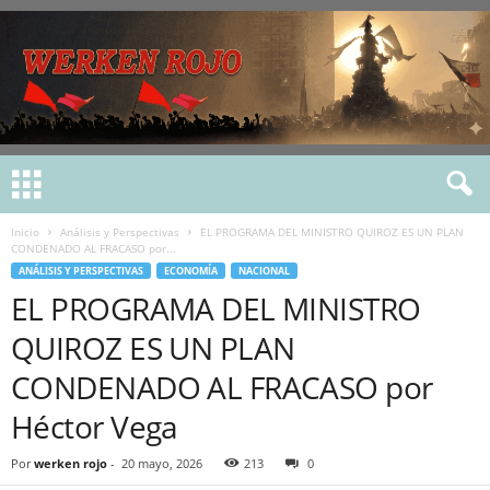
Inicio
Análisis y Perspectivas
EL PROGRAMA DEL MINISTRO QUIROZ ES UN PLAN
CONDENADO AL FRACASO por...
ANÁLISIS Y PERSPECTIVAS
ECONOMÍA
NACIONAL
EL PROGRAMA DEL MINISTRO
QUIROZ ES UN PLAN
CONDENADO AL FRACASO por
Héctor Vega
Por
werken rojo
-
20 mayo, 2026
213
0