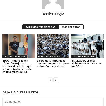
werken rojo
Artículos relacionados
Más del autor
Derechos Humanos
Derechos Humanos
Derechos Humanos
EEUU – Muere Edwin
La era de la impunidad:
El Salvador, tiranía,
López-Cornejo, un
ojo por ojo, pero no para
violación sistemática de
hombre de 41 años que
todos. Por Luis Mesina
los DDHH
se encontraba detenido
en una cárcel del ICE
DEJA UNA RESPUESTA