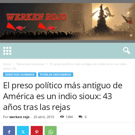
Inicio
Derechos Humanos
El preso político más antiguo de América es un indio
sioux: 43...
DERECHOS HUMANOS
PUEBLOS ORIGINARIOS
El preso político más antiguo de
América es un indio sioux: 43
años tras las rejas
Por
werken rojo
-
20 abril, 2019
1384
0