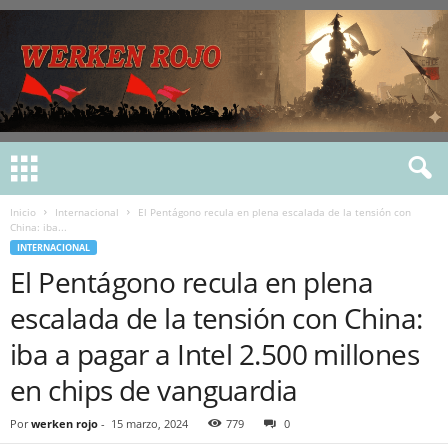
Inicio
Internacional
El Pentágono recula en plena escalada de la tensión con
China: iba...
INTERNACIONAL
El Pentágono recula en plena
escalada de la tensión con China:
iba a pagar a Intel 2.500 millones
en chips de vanguardia
Por
werken rojo
-
15 marzo, 2024
779
0