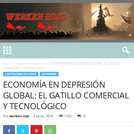
Inicio
Capitalismo en Crisis
ECONOMÍA EN DEPRESIÓN GLOBAL: EL GATILLO
COMERCIAL Y TECNOLÓGICO
CAPITALISMO EN CRISIS
ECONOMÍA
ECONOMÍA EN DEPRESIÓN
GLOBAL: EL GATILLO COMERCIAL
Y TECNOLÓGICO
Por
werken rojo
-
3 junio, 2019
1103
0