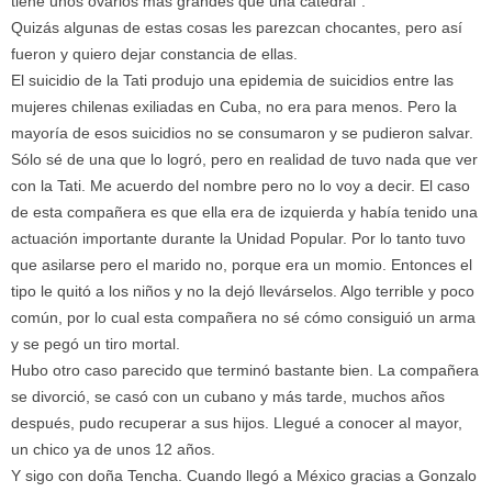
tiene unos ovarios más grandes que una catedral”.
Quizás algunas de estas cosas les parezcan chocantes, pero así
fueron y quiero dejar constancia de ellas.
El suicidio de la Tati produjo una epidemia de suicidios entre las
mujeres chilenas exiliadas en Cuba, no era para menos. Pero la
mayoría de esos suicidios no se consumaron y se pudieron salvar.
Sólo sé de una que lo logró, pero en realidad de tuvo nada que ver
con la Tati. Me acuerdo del nombre pero no lo voy a decir. El caso
de esta compañera es que ella era de izquierda y había tenido una
actuación importante durante la Unidad Popular. Por lo tanto tuvo
que asilarse pero el marido no, porque era un momio. Entonces el
tipo le quitó a los niños y no la dejó llevárselos. Algo terrible y poco
común, por lo cual esta compañera no sé cómo consiguió un arma
y se pegó un tiro mortal.
Hubo otro caso parecido que terminó bastante bien. La compañera
se divorció, se casó con un cubano y más tarde, muchos años
después, pudo recuperar a sus hijos. Llegué a conocer al mayor,
un chico ya de unos 12 años.
Y sigo con doña
Tencha
. Cuando llegó a México gracias a Gonzalo