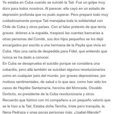
Yo estaba en Cuba cuando se suicidó la Tati. Fue un golpe muy
duro para todos nosotros. Al parecer, ella cayó en un estado de
depresión profunda que no pudo superar. Pero preparó todo muy
cuidadosamente porque Tati manejaba toda la solidaridad con
Chile de Cuba y otros países. Con el falso pretexto de que tenía
graves dolores a la espalda, traspasó las cuentas bancarias a
otras personas del Comité, sus dos hijos pequeños se los dejó
encargados por escrito a una hermana de la Payita que vivía en
Cuba. Hizo una carta de despedida para Fidel, que entiendo que
nunca se ha dado a conocer.
En Cuba se desaprueba el suicidio porque se considera una
cobardía, pero allá también se suicidan algunos revolucionarios
como en cualquier país del mundo, por graves depresiones, por
motivos sentimentales, de salud o lo que sea: como han sido los
casos de Haydée Santamaría, heroína del Moncada, Osvaldo
Dorticós, ex presidente de la Cuba revolucionaria y otros.
Recuerdo que fuimos con mi compañero a un pequeño velorio que
se le hizo a la Tati. Estaba doña
Tencha
, triste pero tranquila, la
Nena Pedraza y unas pocas personas más. ¿Isabel Allende?