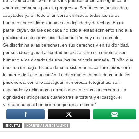
de Diciembre de 1948, todos los pueblos debieran seguir como
«normas comunes para su progreso». Según estos postulados,
aceptados ya en todo el universo civilizado, todos los seres
humanos nacen libres, iguales en dignidad y derechos. En mi
patria, cuya vida fue dedicada no sólo al establecimiento sino a la
práctica de estos principios, tal condición hoy no se cumple.
Se discrimina a las personas, en sus derechos y en su dignidad,
por sus ideologías. La libertad no existe si no se somete el ser
humano a los dictados de una inculta minoría armada. El niño que
nace en un hogar tildado de «marxista» no nace libre, pues corre
la suerte de la persecución. La dignidad es humillada cuando los
prisioneros, como lo atestiguan numerosas fotografías, son
esposados y obligados a arrodillarse ante sus cancerberos. La
dignidad es atropellada cuando tras la tortura y el castigo, el
verdugo hace al hombre renegar de sí mismo.”
ETIQUETAS
HORTENSIA BUSSI DE ALLENDE