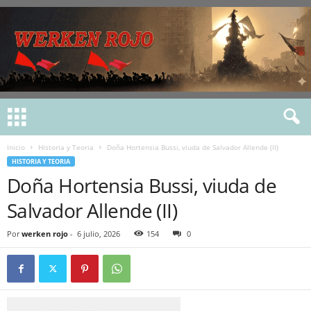
Inicio
Historia y Teoria
Doña Hortensia Bussi, viuda de Salvador Allende (II)
HISTORIA Y TEORIA
Doña Hortensia Bussi, viuda de
Salvador Allende (II)
Por
werken rojo
-
6 julio, 2026
154
0