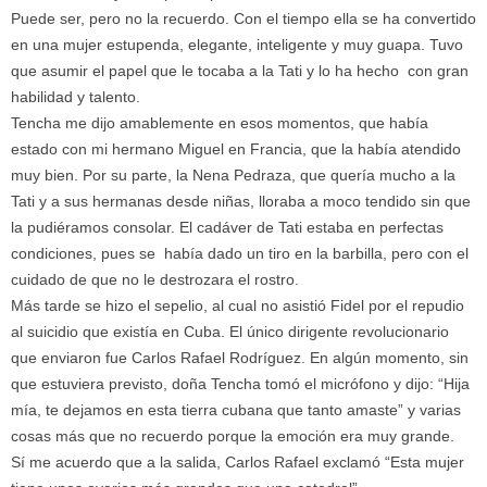
Puede ser, pero no la recuerdo. Con el tiempo ella se ha convertido
en una mujer estupenda, elegante, inteligente y muy guapa. Tuvo
que asumir el papel que le tocaba a la Tati y lo ha hecho con gran
habilidad y talento.
Tencha
me dijo amablemente en esos momentos, que había
estado con mi hermano Miguel en Francia, que la había atendido
muy bien. Por su parte, la Nena Pedraza, que quería mucho a la
Tati y a sus hermanas desde niñas, lloraba a moco tendido sin que
la pudiéramos consolar. El cadáver de Tati estaba en perfectas
condiciones, pues se había dado un tiro en la barbilla, pero con el
cuidado de que no le destrozara el rostro.
Más tarde se hizo el sepelio, al cual no asistió Fidel por el repudio
al suicidio que existía en Cuba. El único dirigente revolucionario
que enviaron fue Carlos Rafael Rodríguez. En algún momento, sin
que estuviera previsto, doña
Tencha
tomó el micrófono y dijo: “Hija
mía, te dejamos en esta tierra cubana que tanto amaste” y varias
cosas más que no recuerdo porque la emoción era muy grande.
Sí me acuerdo que a la salida, Carlos Rafael exclamó “Esta mujer