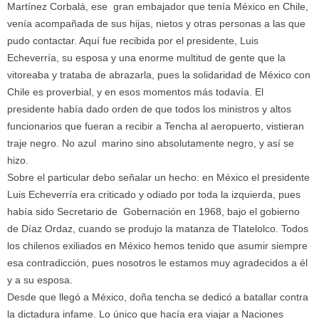
Martínez Corbalá, ese gran embajador que tenía México en Chile,
venía acompañada de sus hijas, nietos y otras personas a las que
pudo contactar. Aquí fue recibida por el presidente, Luis
Echeverría, su esposa y una enorme multitud de gente que la
vitoreaba y trataba de abrazarla, pues la solidaridad de México con
Chile es proverbial, y en esos momentos más todavía. El
presidente había dado orden de que todos los ministros y altos
funcionarios que fueran a recibir a
Tencha
al aeropuerto, vistieran
traje negro. No azul marino sino absolutamente negro, y así se
hizo.
Sobre el particular debo señalar un hecho: en México el presidente
Luis Echeverría era criticado y odiado por toda la izquierda, pues
había sido Secretario de Gobernación en 1968, bajo el gobierno
de Díaz Ordaz, cuando se produjo la matanza de Tlatelolco. Todos
los chilenos exiliados en México hemos tenido que asumir siempre
esa contradicción, pues nosotros le estamos muy agradecidos a él
y a su esposa.
Desde que llegó a México, doña
tencha
se dedicó a batallar contra
la dictadura infame. Lo único que hacía era viajar a Naciones