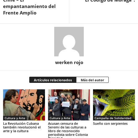
empantanamiento del
Frente Amplio
werken rojo
Artículos relacionados
Más del autor
Cultura y Arte
Cultura y Arte
Campaña de Solidaridad
La Revolución Cubana
Acusan censura de
Sueño con serpientes
también revolucionó el
Seremi de las culturas a
arte y la cultura
libro de reconocido
periodista sobre Colonia