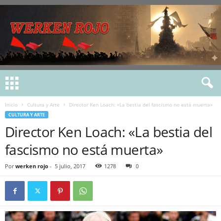
Inicio
Cultura y Arte
Director Ken Loach: «La bestia del fascismo no está muerta»
CULTURA Y ARTE
Director Ken Loach: «La bestia del
fascismo no está muerta»
Por
werken rojo
-
5 julio, 2017
1278
0