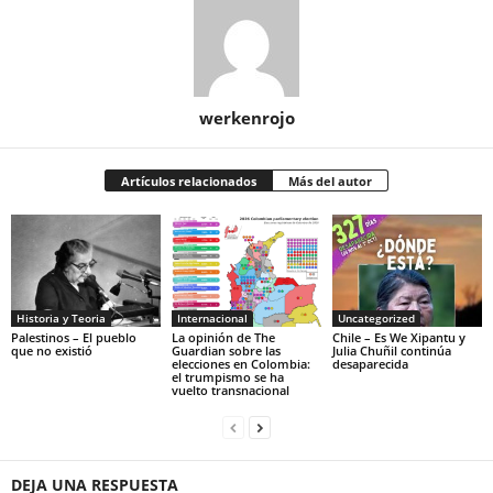
werkenrojo
Artículos relacionados
Más del autor
Historia y Teoria
Internacional
Uncategorized
Palestinos – El pueblo
La opinión de The
Chile – Es We Xipantu y
que no existió
Guardian sobre las
Julia Chuñil continúa
elecciones en Colombia:
desaparecida
el trumpismo se ha
vuelto transnacional
DEJA UNA RESPUESTA