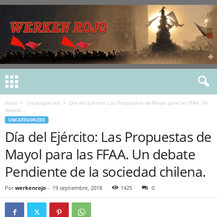
Inicio
Uncategorized
Día del Ejército: Las Propuestas de Mayol para las FFAA. Un
debate...
UNCATEGORIZED
Día del Ejército: Las Propuestas de
Mayol para las FFAA. Un debate
Pendiente de la sociedad chilena.
Por
werkenrojo
-
19 septiembre, 2018
1425
0