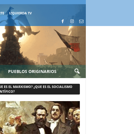
RTE
IZQUIERDA TV
PUEBLOS ORIGINARIOS
UE ES EL MARXISMO? ¿QUE ES EL SOCIALISMO
NTÍFICO?