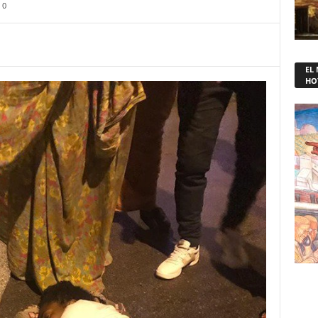
0
EL
HO