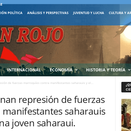
SE
IÓN POLÍTICA
ANÁLISIS Y PERSPECTIVAS
JUVENTUD Y LUCHA
CULTURA Y A
INTERNACIONAL
ECONOMÍA
HISTORIA Y TEORÍA
sión de fuerzas marroquíes contra manifestantes saharauis y el...
¿Q
CIE
nan represión de fuerzas
 manifestantes saharauis
una joven saharaui.