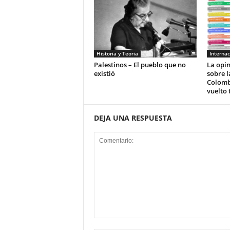
Historia y Teoria
Internac
Palestinos – El pueblo que no
La opi
existió
sobre l
Colomb
vuelto 
DEJA UNA RESPUESTA