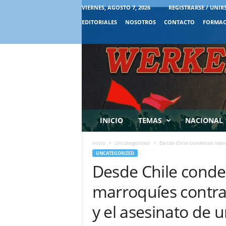
VIERNES, AGOSTO 7, 2026
REGISTRARSE / UNIR
EDITORIALES
NOSOTROS
CONTACTO
FORMAC
INICIO
TEMAS
NACIONAL
Inicio
Uncategorized
Desde Chile condenan repre
UNCATEGORIZED
Desde Chile conde
marroquíes contra
y el asesinato de 