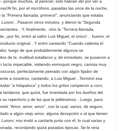
– porque muchos, al parecer, sólo habían ido por ver a
ras!Al fin, por el micrófono, pasadas las once de la noche,
o la “Primera llamada, primera!”, anunciando que estaba
o
Luismi
…Pasaron otros minutos, y dieron la “Segunda
ctantes…Y, finalmente, vino la “Tercera llamada,
, ¡por fin, entró al salón Luis Miguel, el único!… bueno, el
producto original…Y entró cantando “Cuando calienta el
calor, luego de que probablemente algunos se
os de la multitud estallaron y, de inmediato, se pusieron a
ien lucía impecable, vistiendo esmoquin negro, camisa muy
oscuras, perfectamente peinado con algún fijador de
 frente a nosotros, cantando, a Luis Miguel…Terminó esa
udar “a Ixtapaluca” y todos los gritos rompieron a coro,
la tardanza, que quizá, fue inventada por los dueños del
de su repertorio y de las que le pidiéramos…Luego, para
retó “Amor, amor, amor”, con la cual, varios, de seguro,
dado a algún viejo amor, alguna decepción o al que tienen
,
Luismi
, nos invitó a cantarla junto con él, lo cual varias y
ionada, recordando quizá pasadas épocas. Se le veía