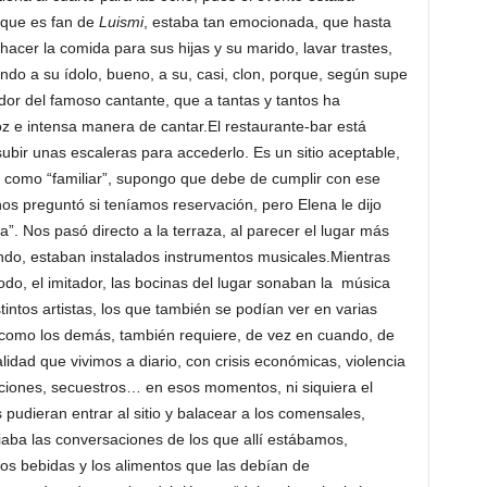
 que es fan de
Luismi
, estaba tan emocionada, que hasta
hacer la comida para sus hijas y su marido, lavar trastes,
ndo a su ídolo, bueno, a su, casi, clon, porque, según supe
dor del famoso cantante, que a tantas y tantos ha
oz e intensa manera de cantar.El restaurante-bar está
bir unas escaleras para accederlo. Es un sitio aceptable,
e como “familiar”, supongo que debe de cumplir con ese
 nos preguntó si teníamos reservación, pero Elena le dijo
. Nos pasó directo a la terraza, al parecer el lugar más
ondo, estaban instalados instrumentos musicales.Mientras
odo, el imitador, las bocinas del lugar sonaban la música
ntos artistas, los que también se podían ver en varias
a, como los demás, también requiere, de vez en cuando, de
alidad que vivimos a diario, con crisis económicas, violencia
olaciones, secuestros… en esos momentos, ni siquiera el
udieran entrar al sitio y balacear a los comensales,
ciaba las conversaciones de los que allí estábamos,
s bebidas y los alimentos que las debían de