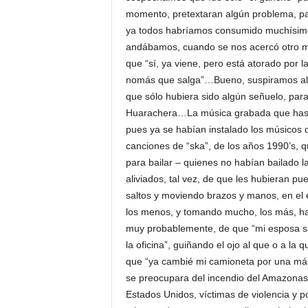
momento, pretextaran algún problema, para 
ya todos habríamos consumido muchísim
andábamos, cuando se nos acercó otro m
que “sí, ya viene, pero está atorado por la
nomás que salga”…Bueno, suspiramos al
que sólo hubiera sido algún señuelo, par
Huarachera…La música grabada que hasta
pues ya se habían instalado los músicos d
canciones de “ska”, de los años 1990’s, q
para bailar – quienes no habían bailado l
aliviados, tal vez, de que les hubieran pu
saltos y moviendo brazos y manos, en el 
los menos, y tomando mucho, los más, ha
muy probablemente, de que “mi esposa sa
la oficina”, guiñando el ojo al que o a la
que “ya cambié mi camioneta por una má
se preocupara del incendio del Amazonas 
Estados Unidos, víctimas de violencia y 