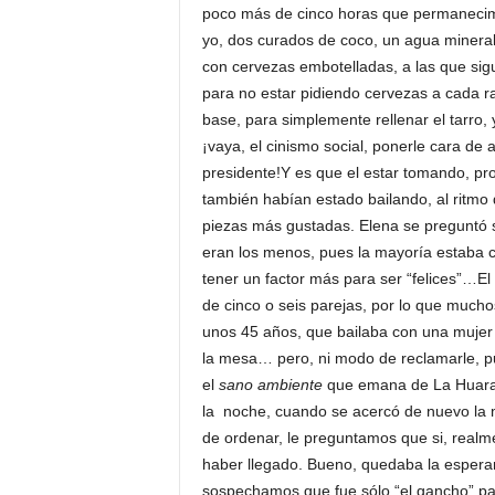
poco más de cinco horas que permanecimos
yo, dos curados de coco, un agua minera
con cervezas embotelladas, a las que sigui
para no estar pidiendo cervezas a cada rat
base, para simplemente rellenar el tarro, y
¡vaya, el cinismo social, ponerle cara de a
presidente!Y es que el estar tomando, pro
también habían estado bailando, al ritmo
piezas más gustadas. Elena se preguntó s
eran los menos, pues la mayoría estaba co
tener un factor más para ser “felices”…El
de cinco o seis parejas, por lo que much
unos 45 años, que bailaba con una mujer
la mesa… pero, ni modo de reclamarle, pue
el
sano ambiente
que emana de La Huara
la noche, cuando se acercó de nuevo la
de ordenar, le preguntamos que si, realmen
haber llegado. Bueno, quedaba la esperanz
sospechamos que fue sólo “el gancho” para