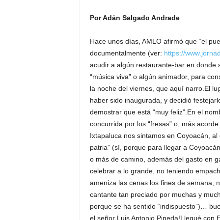
Por Adán Salgado Andrade
Hace unos días, AMLO afirmó que “el pueblo 
documentalmente (ver:
https://www.jorna
acudir a algún restaurante-bar en donde 
“música viva” o algún animador, para con
la noche del viernes, que aquí narro.El 
haber sido inaugurada, y decidió festejar
demostrar que está “muy feliz”.En el nom
concurrida por los “fresas” o, más acorde c
Ixtapaluca nos sintamos en Coyoacán, al e
patria” (sí, porque para llegar a Coyoacán
o más de camino, además del gasto en gas
celebrar a lo grande, no teniendo empac
ameniza las cenas los fines de semana, n
cantante tan preciado por muchas y much
porque se ha sentido “indispuesto”)… bueno
el señor Luis Antonio Pineda!Llegué con E