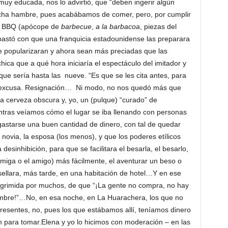
muy educada, nos lo advirtió, que “deben ingerir algún
cha hambre, pues acabábamos de comer, pero, por cumplir
 la BBQ (apócope de
barbecue
,
a la barbacoa
, piezas del
bastó con que una franquicia estadounidense las preparara
e popularizaran y ahora sean más preciadas que las
ica que a qué hora iniciaría el espectáculo del imitador y
que sería hasta las nueve. “Es que se les cita antes, para
de excusa. Resignación… Ni modo, no nos quedó más que
a cerveza obscura y, yo, un (pulque) “curado” de
ntras veíamos cómo el lugar se iba llenando con personas
gastarse una buen cantidad de dinero, con tal de quedar
 novia, la esposa (los menos), y que los poderes etílicos
a desinhibición, para que se facilitara el besarla, el besarlo,
a amiga o el amigo) más fácilmente, el aventurar un beso o
ellara, más tarde, en una habitación de hotel…Y en ese
grimida por muchos, de que “¡La gente no compra, no hay
mbre!”…No, en esa noche, en La Huarachera, los que no
resentes, no, pues los que estábamos allí, teníamos dinero
n para tomar.Elena y yo lo hicimos con moderación – en las