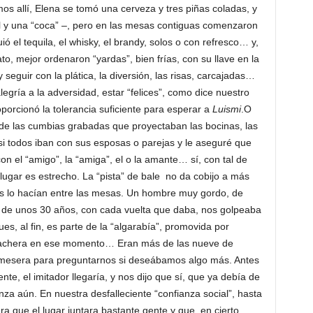
 allí, Elena se tomó una cerveza y tres piñas coladas, y
l y una “coca” –, pero en las mesas contiguas comenzaron
ó el tequila, el whisky, el brandy, solos o con refresco… y,
o, mejor ordenaron “yardas”, bien frías, con su llave en la
 seguir con la plática, la diversión, las risas, carcajadas…
legría a la adversidad, estar “felices”, como dice nuestro
porcionó la tolerancia suficiente para esperar a
Luismi
.O
 de las cumbias grabadas que proyectaban las bocinas, las
i todos iban con sus esposas o parejas y le aseguré que
n el “amigo”, la “amiga”, el o la amante… sí, con tal de
 lugar es estrecho. La “pista” de bale no da cobijo a más
os lo hacían entre las mesas. Un hombre muy gordo, de
 de unos 30 años, con cada vuelta que daba, nos golpeaba
s, al fin, es parte de la “algarabía”, promovida por
chera en ese momento… Eran más de las nueve de
 mesera para preguntarnos si deseábamos algo más. Antes
te, el imitador llegaría, y nos dijo que sí, que ya debía de
a aún. En nuestra desfalleciente “confianza social”, hasta
 que el lugar juntara bastante gente y que, en cierto