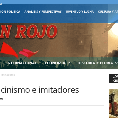
SE
IÓN POLÍTICA
ANÁLISIS Y PERSPECTIVAS
JUVENTUD Y LUCHA
CULTURA Y A
INTERNACIONAL
ECONOMÍA
HISTORIA Y TEORÍA
e imitadores
¿Q
CIE
, cinismo e imitadores
0