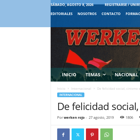
SÁBADO, AGOSTO 8, 2026
REGISTRARSE / UNIR
EDITORIALES
NOSOTROS
CONTACTO
FORMAC
INICIO
TEMAS
NACIONAL
Inicio
Internacional
De felicidad social, cinismo 
INTERNACIONAL
De felicidad social
Por
werken rojo
-
27 agosto, 2019
1806