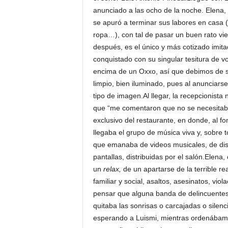
anunciado a las ocho de la noche. Elena,
se apuró a terminar sus labores en casa (
ropa…), con tal de pasar un buen rato vie
después, es el único y más cotizado imita
conquistado con su singular tesitura de v
encima de un Oxxo, así que debimos de su
limpio, bien iluminado, pues al anunciars
tipo de imagen.Al llegar, la recepcionista
que “me comentaron que no se necesitaba”
exclusivo del restaurante, en donde, al f
llegaba el grupo de música viva y, sobre t
que emanaba de videos musicales, de disti
pantallas, distribuidas por el salón.Elen
un
relax,
de un apartarse de la terrible re
familiar y social, asaltos, asesinatos, vi
pensar que alguna banda de delincuentes p
quitaba las sonrisas o carcajadas o silen
esperando a Luismi, mientras ordenábamo