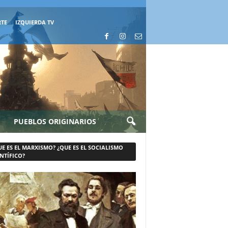
RTE
IZQUIERDA TV
PUEBLOS ORIGINARIOS
UE ES EL MARXISMO? ¿QUE ES EL SOCIALISMO
NTÍFICO?