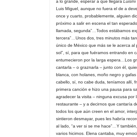
a lo grande, esperar a que llegara
Luismi
Luis Miguel, aunque no fuera el de a deve
once y cuarto, probablemente, alguien di
próximo a salir en escena el tan esperad
llamada, segunda”…Todos estábamos expe
tercera”…Unos dos, tres minutos más tarde
único de México que más se le acerca al 
sol”, sí, para que fuéramos entrando en 
entumecieron por la larga espera…Los grit
cantarla – o graznarla – junto con él, qu
blanca, con holanes, moño negro y gafas 
cabello, sí, no cabe duda, teníamos allí,
primera canción e hizo una pausa para sal
agradecer la visita – ninguna excusa por 
restaurante – y a decirnos que cantaría 
todos los que aún creen en el amor, interp
sintieron desmayar, pues les habría recor
al lado, “a ver si se me hace”…Y también
varios hicimos. Elena cantaba, muy emoc