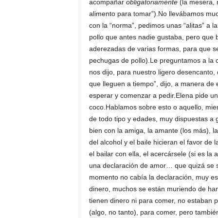
acompañar
obligatoriamente
(la mesera, 
alimento para tomar”).No llevábamos mu
con la “norma”, pedimos unas “alitas” a
pollo que antes nadie gustaba, pero que 
aderezadas de varias formas, para que s
pechugas de pollo).Le preguntamos a la ch
nos dijo, para nuestro ligero desencanto, 
que lleguen a tiempo”, dijo, a manera 
esperar y comenzar a pedir.Elena pide un
coco.Hablamos sobre esto o aquello, mie
de todo tipo y edades, muy dispuestas a 
bien con la amiga, la amante (los más), la
del alcohol y el baile hicieran el favor de l
el bailar con ella, el acercársele (si es l
una declaración de amor… que quizá se s
momento no cabía la declaración, muy es
dinero, muchos se están muriendo de ha
tienen dinero ni para comer, no estaban p
(algo, no tanto), para comer, pero tambié