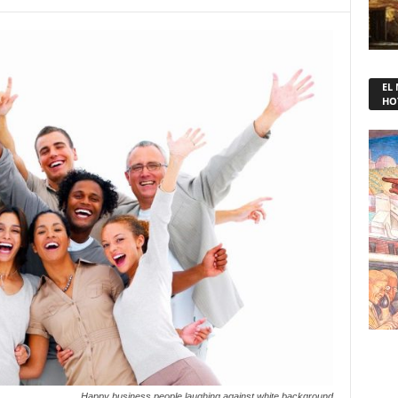
EL
HO
Happy business people laughing against white background