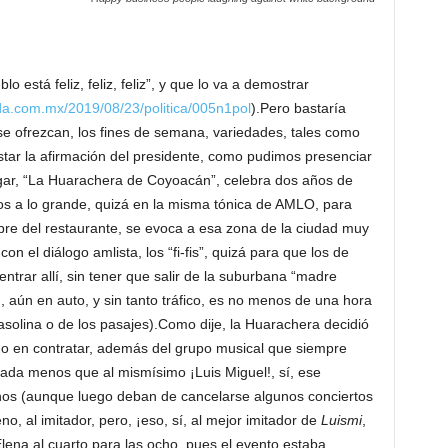
está feliz, feliz, feliz”, y que lo va a demostrar
da.com.mx/2019/08/23/politica/005n1pol
).Pero bastaría
se ofrezcan, los fines de semana, variedades, tales como
star la afirmación del presidente, como pudimos presenciar
lugar, “La Huarachera de Coyoacán”, celebra dos años de
los a lo grande, quizá en la misma tónica de AMLO, para
bre del restaurante, se evoca a esa zona de la ciudad muy
on el diálogo amlista, los “fi-fis”, quizá para que los de
ntrar allí, sin tener que salir de la suburbana “madre
, aún en auto, y sin tanto tráfico, es no menos de una hora
olina o de los pasajes).Como dije, la Huarachera decidió
ho en contratar, además del grupo musical que siempre
ada menos que al mismísimo ¡Luis Miguel!, sí, ese
os (aunque luego deban de cancelarse algunos conciertos
, al imitador, pero, ¡eso, sí, al mejor imitador de
Luismi
,
lena al cuarto para las ocho, pues el evento estaba