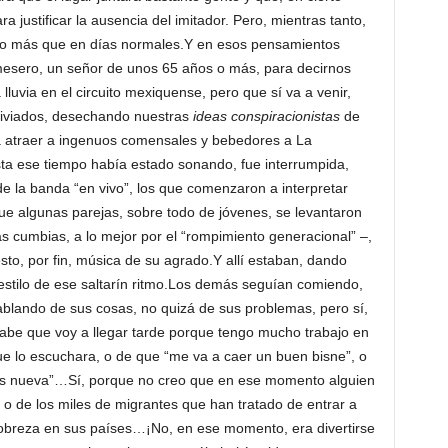
justificar la ausencia del imitador. Pero, mientras tanto,
o más que en días normales.Y en esos pensamientos
esero, un señor de unos 65 años o más, para decirnos
 lluvia en el circuito mexiquense, pero que sí va a venir,
iviados, desechando nuestras
ideas conspiracionistas
de
a atraer a ingenuos comensales y bebedores a La
 ese tiempo había estado sonando, fue interrumpida,
e la banda “en vivo”, los que comenzaron a interpretar
ue algunas parejas, sobre todo de jóvenes, se levantaron
as cumbias, a lo mejor por el “rompimiento generacional” –,
esto, por fin, música de su agrado.Y allí estaban, dando
estilo de ese saltarín ritmo.Los demás seguían comiendo,
blando de sus cosas, no quizá de sus problemas, pero sí,
be que voy a llegar tarde porque tengo mucho trabajo en
 que lo escuchara, o de que “me va a caer un buen bisne”, o
s nueva”…Sí, porque no creo que en ese momento alguien
o de los miles de migrantes que han tratado de entrar a
pobreza en sus países…¡No, en ese momento, era divertirse