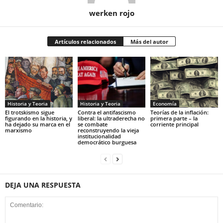
werken rojo
Artículos relacionados
Más del autor
Historia y Teoria
Economía
Historia y Teoria
Contra el antifascismo
Teorías de la inflación:
El trotskismo sigue
liberal: la ultraderecha no
primera parte – la
figurando en la historia, y
se combate
corriente principal
ha dejado su marca en el
reconstruyendo la vieja
marxismo
institucionalidad
democrático burguesa
DEJA UNA RESPUESTA