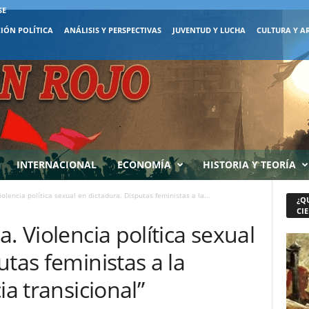
SE
IÓN POLÍTICA
ANÁLISIS Y PERSPECTIVAS
JUVENTUD Y LUCHA
CULTURA Y A
INTERNACIONAL
ECONOMÍA
HISTORIA Y TEORÍA
olencia política sexual en dictadura. Disputas feministas a la...
¿Q
CIE
. Violencia política sexual
utas feministas a la
ia transicional”