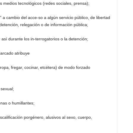
sos medios tecnológicos (redes sociales, prensa);
a cambio del acce-so a algún servicio público, de libertad
detención, relegación o de información pública;
sí durante los in-terrogatorios o la detención;
riarcado atribuye
opa, fregar, cocinar, etcétera) de modo forzado
 sexual;
enas o humillantes;
descaliﬁcación porgénero, alusivos al sexo, cuerpo,