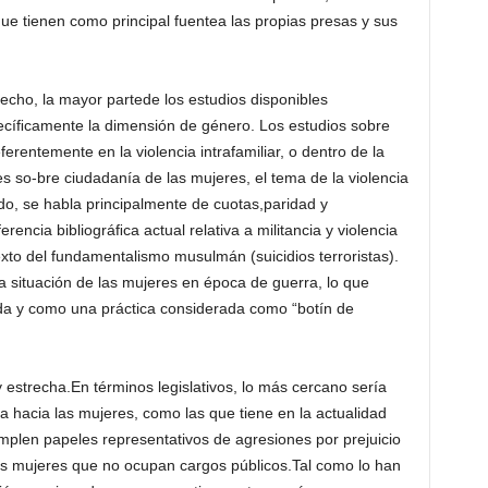
que tienen como principal fuentea las propias presas y sus
hecho, la mayor partede los estudios disponibles
pecíﬁcamente la dimensión de género. Los estudios sobre
ferentemente en la violencia intrafamiliar, o dentro de la
nes so-bre ciudadanía de las mujeres, el tema de la violencia
do, se habla principalmente de cuotas,paridad y
ferencia bibliográﬁca actual relativa a militancia y violencia
exto del fundamentalismo musulmán (suicidios terroristas).
 la situación de las mujeres en época de guerra, lo que
da y como una práctica considerada como “botín de
estrecha.En términos legislativos, lo más cercano sería
ica hacia las mujeres, como las que tiene en la actualidad
mplen papeles representativos de agresiones por prejuicio
as mujeres que no ocupan cargos públicos.Tal como lo han