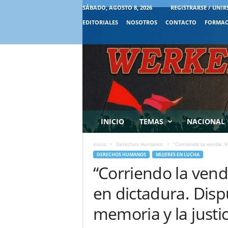
SÁBADO, AGOSTO 8, 2026
REGISTRARSE / UNIR
EDITORIALES
NOSOTROS
CONTACTO
FORMAC
INICIO
TEMAS
NACIONAL
Inicio
Derechos Humanos
“Corriendo la venda. Vi
DERECHOS HUMANOS
MUJERES EN LUCHA
“Corriendo la venda
en dictadura. Disp
memoria y la justic