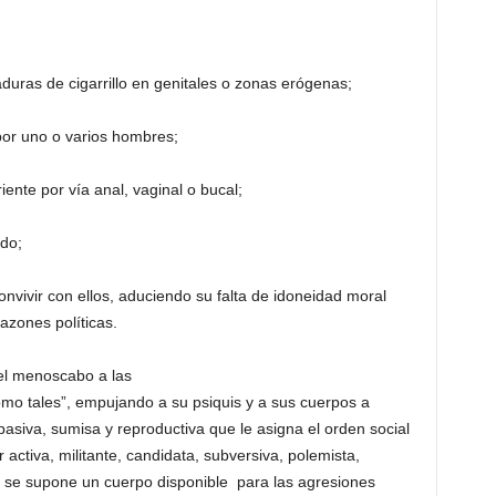
aduras de cigarrillo en genitales o zonas erógenas;
l por uno o varios hombres;
iente por vía anal, vaginal o bucal;
ado;
convivir con ellos, aduciendo su falta de idoneidad moral
zones políticas.
el menoscabo a las
o tales”, empujando a su psiquis y a sus cuerpos a
pasiva, sumisa y reproductiva que le asigna el orden social
 activa, militante, candidata, subversiva, polemista,
 y se supone un cuerpo disponible para las agresiones