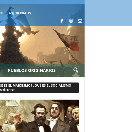
RTE
IZQUIERDA TV
PUEBLOS ORIGINARIOS
UE ES EL MARXISMO? ¿QUE ES EL SOCIALISMO
NTÍFICO?