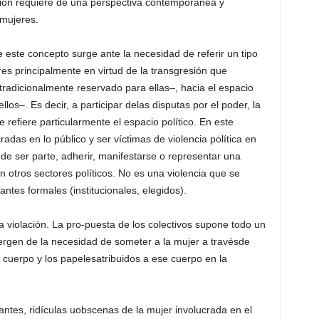
oción requiere de una perspectiva contemporánea y
 mujeres.
 este concepto surge ante la necesidad de referir un tipo
res principalmente en virtud de la transgresión que
tradicionalmente reservado para ellas–, hacia el espacio
los–. Es decir, a participar delas disputas por el poder, la
 reﬁere particularmente el espacio político. En este
adas en lo público y ser víctimas de violencia política en
de ser parte, adherir, manifestarse o representar una
n otros sectores políticos. No es una violencia que se
ntes formales (institucionales, elegidos).
 violación. La pro-puesta de los colectivos supone todo un
rgen de la necesidad de someter a la mujer a travésde
su cuerpo y los papelesatribuidos a ese cuerpo en la
ntes, ridículas uobscenas de la mujer involucrada en el