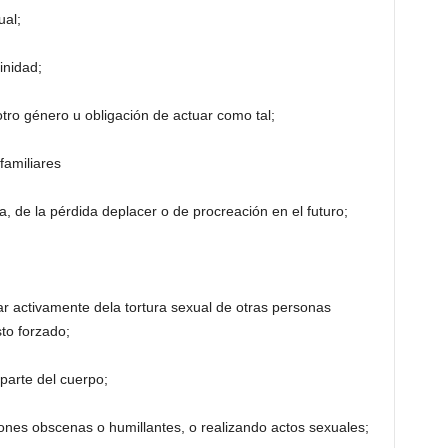
ual;
linidad;
otro género u obligación de actuar como tal;
familiares
a, de la pérdida deplacer o de procreación en el futuro;
par activamente dela tortura sexual de otras personas
sto forzado;
parte del cuerpo;
ones obscenas o humillantes, o realizando actos sexuales;