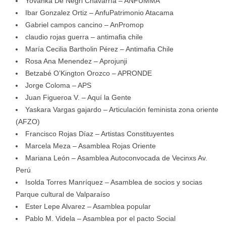
Yovanka De Negri Chavarría – ANFUMMA
Ibar Gonzalez Ortiz – AnfuPatrimonio Atacama
Gabriel campos cancino – AnPromop
claudio rojas guerra – antimafia chile
María Cecilia Bartholin Pérez – Antimafia Chile
Rosa Ana Menendez – Aprojunji
Betzabé O’Kington Orozco – APRONDE
Jorge Coloma – APS
Juan Figueroa V. – Aquí la Gente
Yaskara Vargas gajardo – Articulación feminista zona oriente
(AFZO)
Francisco Rojas Díaz – Artistas Constituyentes
Marcela Meza – Asamblea Rojas Oriente
Mariana León – Asamblea Autoconvocada de Vecinxs Av.
Perú
Isolda Torres Manríquez – Asamblea de socios y socias
Parque cultural de Valparaíso
Ester Lepe Alvarez – Asamblea popular
Pablo M. Videla – Asamblea por el pacto Social