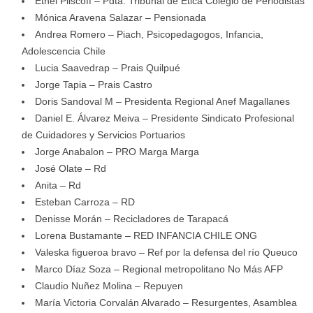
Ethel Pliscoff – Pdta. Tribunal de Etica Colegio de Periodistas
Mónica Aravena Salazar – Pensionada
Andrea Romero – Piach, Psicopedagogos, Infancia,
Adolescencia Chile
Lucia Saavedrap – Prais Quilpué
Jorge Tapia – Prais Castro
Doris Sandoval M – Presidenta Regional Anef Magallanes
Daniel E. Álvarez Meiva – Presidente Sindicato Profesional
de Cuidadores y Servicios Portuarios
Jorge Anabalon – PRO Marga Marga
José Olate – Rd
Anita – Rd
Esteban Carroza – RD
Denisse Morán – Recicladores de Tarapacá
Lorena Bustamante – RED INFANCIA CHILE ONG
Valeska figueroa bravo – Ref por la defensa del río Queuco
Marco Díaz Soza – Regional metropolitano No Más AFP
Claudio Nuñez Molina – Repuyen
María Victoria Corvalán Alvarado – Resurgentes, Asamblea