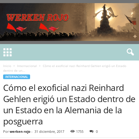
Inicio
Internacional
Cómo el exoficial nazi Reinhard Gehlen erigió un Estado
dentro de un...
INTERNACIONAL
Cómo el exoficial nazi Reinhard
Gehlen erigió un Estado dentro de
un Estado en la Alemania de la
posguerra
Por
werken rojo
-
31 diciembre, 2017
1755
0