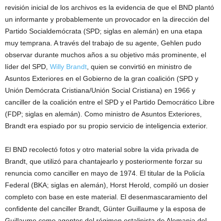
revisión inicial de los archivos es la evidencia de que el BND plantó
un informante y probablemente un provocador en la dirección del
Partido Socialdemócrata (SPD; siglas en alemán) en una etapa
muy temprana. A través del trabajo de su agente, Gehlen pudo
observar durante muchos años a su objetivo más prominente, el
líder del SPD,
Willy Brandt
, quien se convirtió en ministro de
Asuntos Exteriores en el Gobierno de la gran coalición (SPD y
Unión Demócrata Cristiana/Unión Social Cristiana) en 1966 y
canciller de la coalición entre el SPD y el Partido Democrático Libre
(FDP; siglas en alemán). Como ministro de Asuntos Exteriores,
Brandt era espiado por su propio servicio de inteligencia exterior.
El BND recolectó fotos y otro material sobre la vida privada de
Brandt, que utilizó para chantajearlo y posteriormente forzar su
renuncia como canciller en mayo de 1974. El titular de la Policía
Federal (BKA; siglas en alemán), Horst Herold, compiló un dosier
completo con base en este material. El desenmascaramiento del
confidente del canciller Brandt, Günter Guillaume y la esposa de
Guillaume como agentes del régimen estalinista de Alemania del