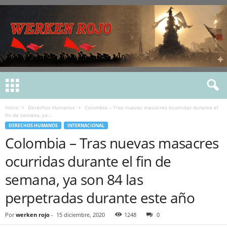
Inicio
Derechos Humanos
Colombia – Tras nuevas masacres ocurridas durante el
fin de semana, ya...
DERECHOS HUMANOS
INTERNACIONAL
Colombia – Tras nuevas masacres
ocurridas durante el fin de
semana, ya son 84 las
perpetradas durante este año
Por
werken rojo
-
15 diciembre, 2020
1248
0