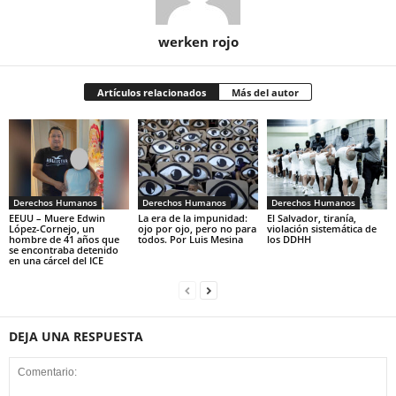
werken rojo
Artículos relacionados
Más del autor
Derechos Humanos
Derechos Humanos
Derechos Humanos
EEUU – Muere Edwin
La era de la impunidad:
El Salvador, tiranía,
López-Cornejo, un
ojo por ojo, pero no para
violación sistemática de
hombre de 41 años que
todos. Por Luis Mesina
los DDHH
se encontraba detenido
en una cárcel del ICE
DEJA UNA RESPUESTA