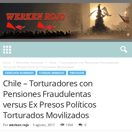
Inicio
Derechos Humanos
Chile – Torturadores con Pensiones Fraudulentas
versus Ex Presos Políticos Torturados Movilizados
DERECHOS HUMANOS
FUERZAS ARMADAS
PREVISION
Chile – Torturadores con
Pensiones Fraudulentas
versus Ex Presos Políticos
Torturados Movilizados
Por
werken rojo
-
5 agosto, 2017
1354
0