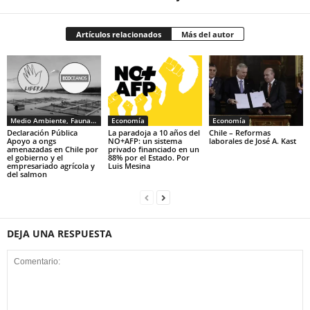
Artículos relacionados
Más del autor
Medio Ambiente, Fauna y Sociedad
Economía
Economía
Declaración Pública
La paradoja a 10 años del
Chile – Reformas
Apoyo a ongs
NO+AFP: un sistema
laborales de José A. Kast
amenazadas en Chile por
privado financiado en un
el gobierno y el
88% por el Estado. Por
empresariado agrícola y
Luis Mesina
del salmon
DEJA UNA RESPUESTA