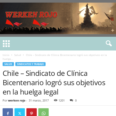
Inicio
Salud
Chile – Sindicato de Clínica Bicentenario logró sus objetivos en la
huelga...
SALUD
SINDICATOS Y TRABAJO
Chile – Sindicato de Clínica
Bicentenario logró sus objetivos
en la huelga legal
Por
werken rojo
-
31 marzo, 2017
1201
0