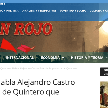
IRSE
IÓN POLÍTICA
ANÁLISIS Y PERSPECTIVAS
JUVENTUD Y LUCHA
CULTURA Y A
INTERNACIONAL
ECONOMÍA
HISTORIA Y TEORÍA
 Quintero: Habla Alejandro Castro líder de la protesta de Quintero...
¿Q
CIE
Habla Alejandro Castro
ta de Quintero que