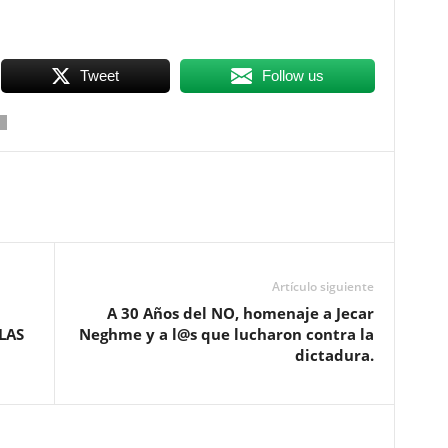
Tweet
Follow us
Artículo siguiente
A 30 Años del NO, homenaje a Jecar
LAS
Neghme y a l@s que lucharon contra la
dictadura.