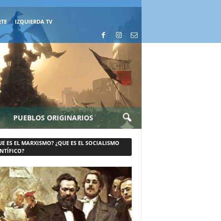
RTE
IZQUIERDA TV
PUEBLOS ORIGINARIOS
UE ES EL MARXISMO? ¿QUE ES EL SOCIALISMO
NTÍFICO?