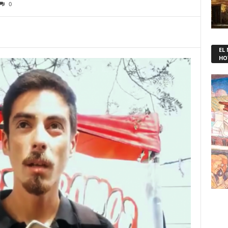
0
EL
HO