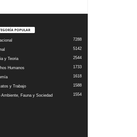
TEGORÍA POPULAR
7288
acional
5142
nal
2544
ia y Teoria
1733
chos Humanos
1618
omía
1588
catos y Trabajo
1554
 Ambiente, Fauna y Sociedad