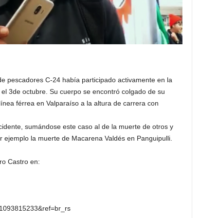
 de pescadores C-24 había participado activamente en la
 el 3de octubre. Su cuerpo se encontró colgado de su
línea férrea en Valparaíso a la altura de carrera con
cidente, sumándose este caso al de la muerte de otros y
por ejemplo la muerte de Macarena Valdés en Panguipulli.
ro Castro en:
d=1093815233&ref=br_rs