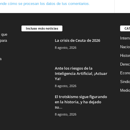
nde cómo se procesan los datos de tus comentarios.
Incluso más noticias
CA
o que
Intern
La crisis de Ceuta de 2026
para
Nacio
8 agosto, 2026
Histor
a
Dere
Ante los riesgos de la
Inteligencia Artificial, ¡Actuar
Econ
Ya!
Sindi
8 agosto, 2026
Medio
El trotskismo sigue figurando
en la historia, y ha dejado
su...
8 agosto, 2026