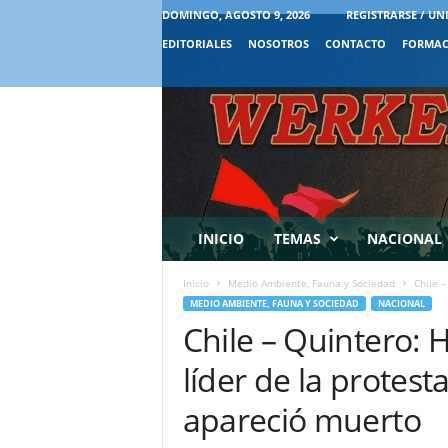
DOMINGO, AGOSTO 9, 2026
REGISTRARSE / UN
EDITORIALES
NOSOTROS
CONTACTO
FORMAC
INICIO
TEMAS
NACIONAL
Inicio
Medio Ambiente, Fauna y Sociedad
Chile –
MEDIO AMBIENTE, FAUNA Y SOCIEDAD
NACIONAL
Chile – Quintero: 
líder de la protes
apareció muerto