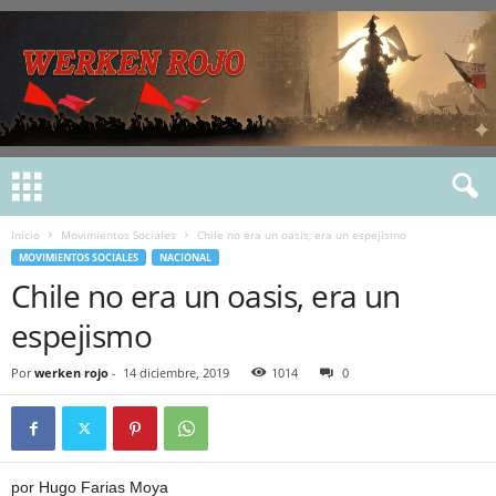
Inicio
Movimientos Sociales
Chile no era un oasis, era un espejismo
MOVIMIENTOS SOCIALES
NACIONAL
Chile no era un oasis, era un
espejismo
Por
werken rojo
-
14 diciembre, 2019
1014
0
por Hugo Farias Moya