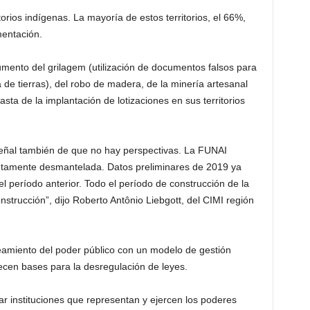
torios indígenas. La mayoría de estos territorios, el 66%,
mentación.
umento del grilagem (utilización de documentos falsos para
cia de tierras), del robo de madera, de la minería artesanal
asta de la implantación de lotizaciones en sus territorios
señal también de que no hay perspectivas. La FUNAI
letamente desmantelada. Datos preliminares de 2019 ya
 período anterior. Todo el período de construcción de la
trucción”, dijo Roberto Antônio Liebgott, del CIMI región
neamiento del poder público con un modelo de gestión
ecen bases para la desregulación de leyes.
r instituciones que representan y ejercen los poderes