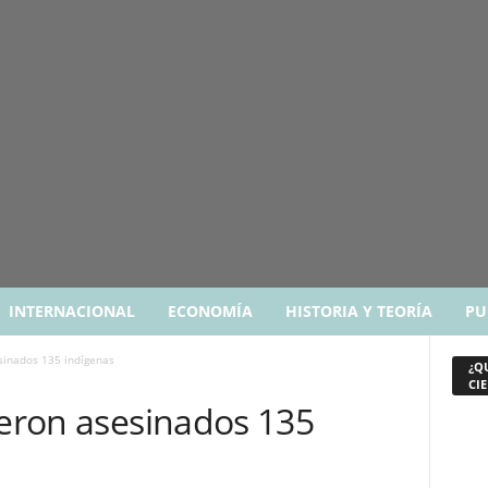
INTERNACIONAL
ECONOMÍA
HISTORIA Y TEORÍA
PU
esinados 135 indígenas
¿Q
CIE
ueron asesinados 135