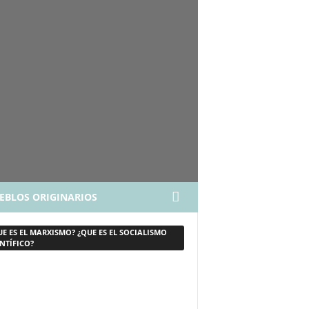
EBLOS ORIGINARIOS
UE ES EL MARXISMO? ¿QUE ES EL SOCIALISMO
NTÍFICO?