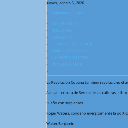
jueves, agosto 6, 2026
Registrarse / Unirse
EDITORIALES
NOSOTROS
CONTACTO
FORMACIÓN POLÍTICA
Análisis y Perspectivas
JUVENTUD Y LUCHA
CULTURA Y ARTE
La Revolución Cubana también revolucionó el art
Acusan censura de Seremi de las culturas a libr
Sueño con serpientes
Roger Waters, condenó enérgicamente la polític
Walter Benjamin