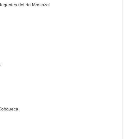
egantes del río Mostazal
s
 Cobqueca