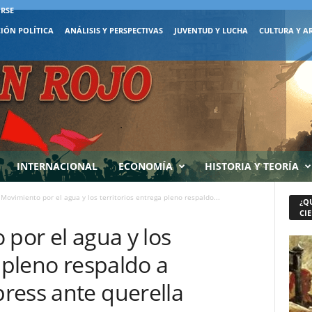
IRSE
IÓN POLÍTICA
ANÁLISIS Y PERSPECTIVAS
JUVENTUD Y LUCHA
CULTURA Y A
INTERNACIONAL
ECONOMÍA
HISTORIA Y TEORÍA
 Movimiento por el agua y los territorios entrega pleno respaldo...
¿Q
CIE
 por el agua y los
a pleno respaldo a
ress ante querella