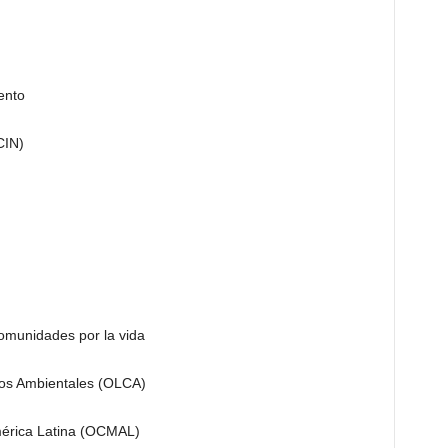
ento
CIN)
omunidades por la vida
tos Ambientales (OLCA)
mérica Latina (OCMAL)