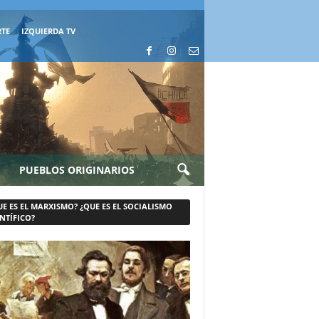
RTE
IZQUIERDA TV
PUEBLOS ORIGINARIOS
UE ES EL MARXISMO? ¿QUE ES EL SOCIALISMO
NTÍFICO?