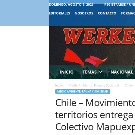
DOMINGO, AGOSTO 9, 2026
REGISTRARSE / UN
EDITORIALES
NOSOTROS
CONTACTO
FORMAC
INICIO
TEMAS
NACIONAL
Inicio
Medio Ambiente, Fauna y Sociedad
Chile –
MEDIO AMBIENTE, FAUNA Y SOCIEDAD
Chile – Movimiento
territorios entreg
Colectivo Mapuexp