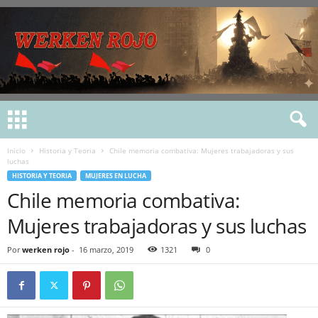
Inicio
Historia y Teoria
Chile memoria combativa: Mujeres trabajadoras y sus
luchas
HISTORIA Y TEORIA
MUJERES EN LUCHA
Chile memoria combativa:
Mujeres trabajadoras y sus luchas
Por
werken rojo
-
16 marzo, 2019
1321
0