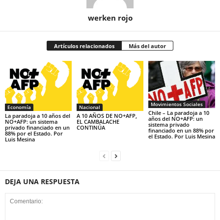
werken rojo
Artículos relacionados
Más del autor
Movimientos Sociales
Economía
Nacional
Chile – La paradoja a 10
La paradoja a 10 años del
A 10 AÑOS DE NO+AFP,
años del NO+AFP: un
NO+AFP: un sistema
EL CAMBALACHE
sistema privado
privado financiado en un
CONTINÚA
financiado en un 88% por
88% por el Estado. Por
el Estado. Por Luis Mesina
Luis Mesina
DEJA UNA RESPUESTA