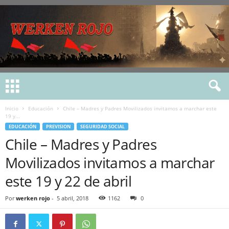
Inicio
Educación
Chile – Madres y Padres Movilizados invitamos a marchar este
19 y...
EDUCACIÓN
PREVISION
SEGURIDAD SOCIAL
Chile – Madres y Padres
Movilizados invitamos a marchar
este 19 y 22 de abril
Por
werken rojo
-
5 abril, 2018
1162
0