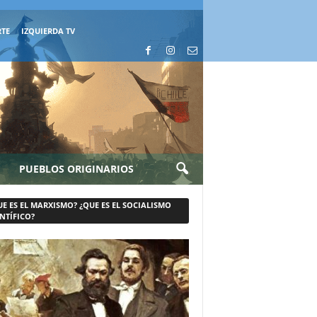
RTE
IZQUIERDA TV
PUEBLOS ORIGINARIOS
UE ES EL MARXISMO? ¿QUE ES EL SOCIALISMO
NTÍFICO?