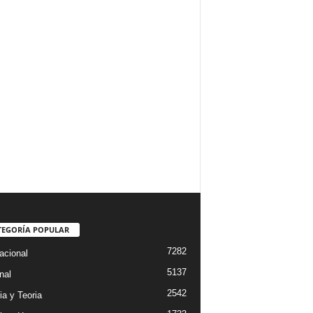
TEGORÍA POPULAR
7282
acional
5137
nal
2542
ia y Teoria