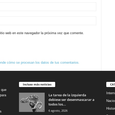
sitio web en este navegador la próxima vez que comente.
nde cómo se procesan los datos de tus comentarios.
Incluso más noticias
CA
o que
Intern
La tarea de la izquierda
para
debiese ser desenmascarar a
Nacio
todos los...
Histor
6 agosto, 2026
a