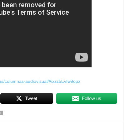
cias/columnas-audiovisual/#ixzz5EvIw9opx
Tweet
Follow us
O