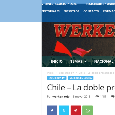
VIERNES, AGOSTO 7, 2026
REGISTRARSE / UNIR
EDITORIALES
NOSOTROS
CONTACTO
FORMAC
INICIO
TEMAS
NACIONAL
Inicio
Izquierda TV
Chile – La doble precariedad
IZQUIERDA TV
MUJERES EN LUCHA
Chile – La doble 
Por
werken rojo
-
8 mayo, 2018
1481