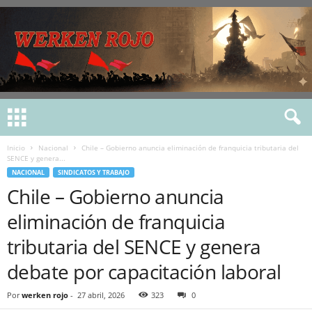
Inicio
Nacional
Chile – Gobierno anuncia eliminación de franquicia tributaria del
SENCE y genera...
NACIONAL
SINDICATOS Y TRABAJO
Chile – Gobierno anuncia
eliminación de franquicia
tributaria del SENCE y genera
debate por capacitación laboral
Por
werken rojo
-
27 abril, 2026
323
0