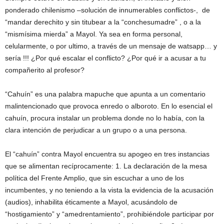
ponderado chilenismo –solución de innumerables conflictos-, de
“mandar derechito y sin titubear a la “conchesumadre” , o a la
“mismísima mierda” a Mayol. Ya sea en forma personal,
celularmente, o por ultimo, a través de un mensaje de watsapp… y
sería !!! ¿Por qué escalar el conflicto? ¿Por qué ir a acusar a tu
compañerito al profesor?
“Cahuín” es una palabra mapuche que apunta a un comentario
malintencionado que provoca enredo o alboroto. En lo esencial el
cahuín, procura instalar un problema donde no lo había, con la
clara intención de perjudicar a un grupo o a una persona.
El “cahuín” contra Mayol encuentra su apogeo en tres instancias
que se alimentan recíprocamente: 1. La declaración de la mesa
política del Frente Amplio, que sin escuchar a uno de los
incumbentes, y no teniendo a la vista la evidencia de la acusación
(audios), inhabilita éticamente a Mayol, acusándolo de
“hostigamiento” y “amedrentamiento”, prohibiéndole participar por