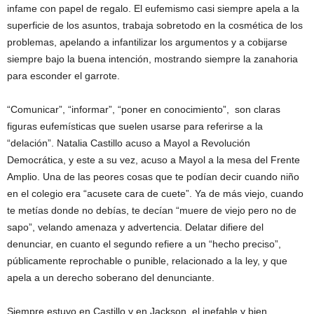
infame con papel de regalo. El eufemismo casi siempre apela a la
superficie de los asuntos, trabaja sobretodo en la cosmética de los
problemas, apelando a infantilizar los argumentos y a cobijarse
siempre bajo la buena intención, mostrando siempre la zanahoria
para esconder el garrote.
“Comunicar”, “informar”, “poner en conocimiento”, son claras
figuras eufemísticas que suelen usarse para referirse a la
“delación”. Natalia Castillo acuso a Mayol a Revolución
Democrática, y este a su vez, acuso a Mayol a la mesa del Frente
Amplio. Una de las peores cosas que te podían decir cuando niño
en el colegio era “acusete cara de cuete”. Ya de más viejo, cuando
te metías donde no debías, te decían “muere de viejo pero no de
sapo”, velando amenaza y advertencia. Delatar difiere del
denunciar, en cuanto el segundo refiere a un “hecho preciso”,
públicamente reprochable o punible, relacionado a la ley, y que
apela a un derecho soberano del denunciante.
Siempre estuvo en Castillo y en Jackson, el inefable y bien