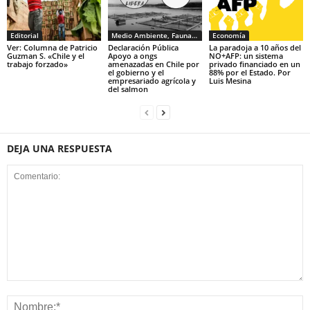
Editorial
Medio Ambiente, Fauna y Sociedad
Economía
Ver: Columna de Patricio
Declaración Pública
La paradoja a 10 años del
Guzman S. «Chile y el
Apoyo a ongs
NO+AFP: un sistema
trabajo forzado»
amenazadas en Chile por
privado financiado en un
el gobierno y el
88% por el Estado. Por
empresariado agrícola y
Luis Mesina
del salmon
DEJA UNA RESPUESTA