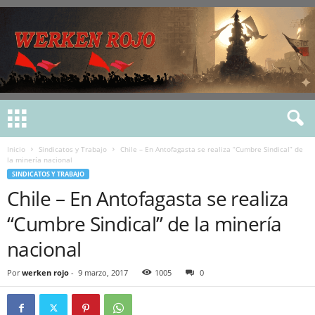
Inicio
Sindicatos y Trabajo
Chile – En Antofagasta se realiza “Cumbre Sindical” de
la minería nacional
SINDICATOS Y TRABAJO
Chile – En Antofagasta se realiza
“Cumbre Sindical” de la minería
nacional
Por
werken rojo
-
9 marzo, 2017
1005
0