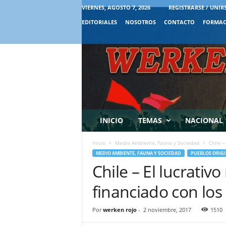
VIERNES, AGOSTO 7, 2026
REGISTRARSE / UNIR
EDITORIALES
NOSOTROS
CONTACTO
FORMAC
INICIO
TEMAS
NACIONAL
Inicio
Medio Ambiente, Fauna y Sociedad
Chile –
MEDIO AMBIENTE, FAUNA Y SOCIEDAD
PUEBLOS ORIGI
Chile – El lucrativo
financiado con los
Por
werken rojo
-
2 noviembre, 2017
1510