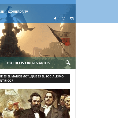
RTE
IZQUIERDA TV
PUEBLOS ORIGINARIOS
UE ES EL MARXISMO? ¿QUE ES EL SOCIALISMO
NTÍFICO?