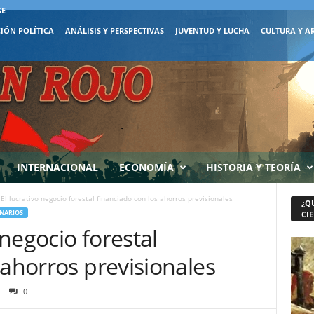
SE
IÓN POLÍTICA
ANÁLISIS Y PERSPECTIVAS
JUVENTUD Y LUCHA
CULTURA Y A
INTERNACIONAL
ECONOMÍA
HISTORIA Y TEORÍA
 El lucrativo negocio forestal financiado con los ahorros previsionales
¿Q
NARIOS
CIE
 negocio forestal
 ahorros previsionales
0