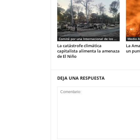
Comité por una Internacional de los Trabajadores - CIT
Medio A
La catástrofe climática
La Amaz
capitalista alimenta la amenaza
un pun
de El Niño
DEJA UNA RESPUESTA