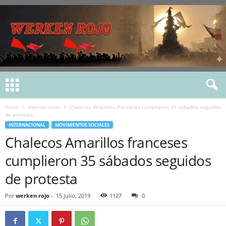
Inicio
Internacional
Chalecos Amarillos franceses cumplieron 35 sábados seguidos
de protesta
INTERNACIONAL
MOVIMIENTOS SOCIALES
Chalecos Amarillos franceses
cumplieron 35 sábados seguidos
de protesta
Por
werken rojo
-
15 julio, 2019
1127
0