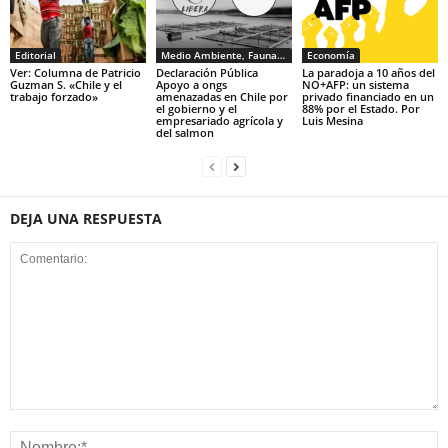
Editorial
Medio Ambiente, Fauna y Sociedad
Economía
Ver: Columna de Patricio
Declaración Pública
La paradoja a 10 años del
Guzman S. «Chile y el
Apoyo a ongs
NO+AFP: un sistema
trabajo forzado»
amenazadas en Chile por
privado financiado en un
el gobierno y el
88% por el Estado. Por
empresariado agrícola y
Luis Mesina
del salmon
DEJA UNA RESPUESTA