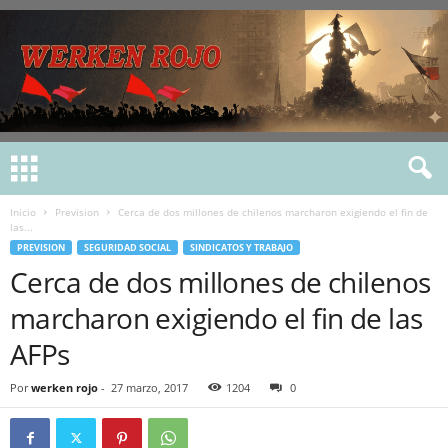
Inicio
Prevision
Cerca de dos millones de chilenos marcharon exigiendo el fin de
las...
PREVISION
SEGURIDAD SOCIAL
SINDICATOS Y TRABAJO
Cerca de dos millones de chilenos
marcharon exigiendo el fin de las
AFPs
Por
werken rojo
-
27 marzo, 2017
1204
0