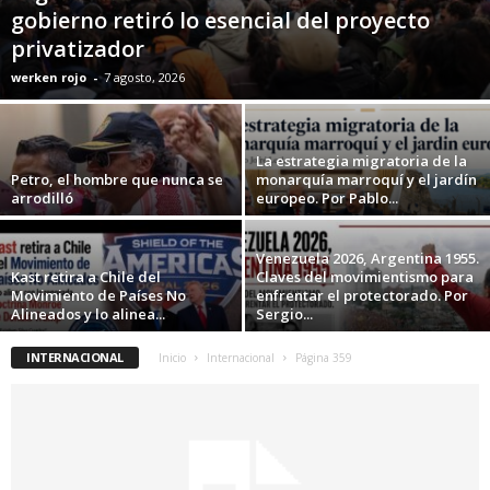
gobierno retiró lo esencial del proyecto
privatizador
werken rojo
-
7 agosto, 2026
La estrategia migratoria de la
Petro, el hombre que nunca se
monarquía marroquí y el jardín
arrodilló
europeo. Por Pablo...
Venezuela 2026, Argentina 1955.
Kast retira a Chile del
Claves del movimientismo para
Movimiento de Países No
enfrentar el protectorado. Por
Alineados y lo alinea...
Sergio...
INTERNACIONAL
Inicio
Internacional
Página 359