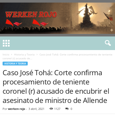
Inicio
Historia y Teoria
Caso José Tohá: Corte confirma procesamiento de teniente
coronel (r) acusado de...
HISTORIA Y TEORIA
Caso José Tohá: Corte confirma
procesamiento de teniente
coronel (r) acusado de encubrir el
asesinato de ministro de Allende
Por
werken rojo
-
3 abril, 2021
1127
0