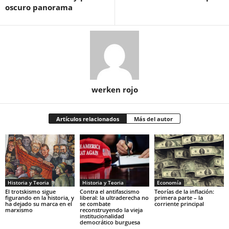
oscuro panorama
werken rojo
Artículos relacionados
Más del autor
Historia y Teoria
Economía
Historia y Teoria
Contra el antifascismo
Teorías de la inflación:
El trotskismo sigue
liberal: la ultraderecha no
primera parte – la
figurando en la historia, y
se combate
corriente principal
ha dejado su marca en el
reconstruyendo la vieja
marxismo
institucionalidad
democrático burguesa