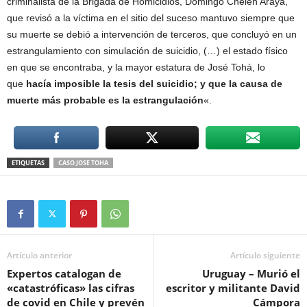
criminalista de la Brigada de Homicidios, Domingo Chelén Araya,
que revisó a la víctima en el sitio del suceso mantuvo siempre que
su muerte se debió a intervención de terceros, que concluyó en un
estrangulamiento con simulación de suicidio, (…) el estado físico
en que se encontraba, y la mayor estatura de José Tohá, lo
que
hacía imposible la tesis del suicidio; y que la causa de
muerte más probable es la estrangulación
«.
ETIQUETAS
CASO JOSE TOHA
Artículo anterior
Artículo siguiente
Expertos catalogan de
Uruguay – Murió el
«catastróficas» las cifras
escritor y militante David
de covid en Chile y prevén
Cámpora