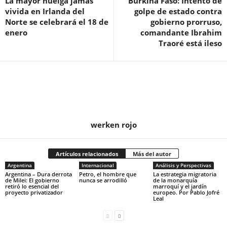
La mayor huelga jamás
Burkina Faso: Intento de
vivida en Irlanda del
golpe de estado contra
Norte se celebrará el 18 de
gobierno prorruso,
enero
comandante Ibrahim
Traoré está ileso
werken rojo
Artículos relacionados
Más del autor
Argentina
Internacional
Análisis y Perspectivas
Argentina – Dura derrota
Petro, el hombre que
La estrategia migratoria
de Milei: El gobierno
nunca se arrodilló
de la monarquía
retiró lo esencial del
marroquí y el jardín
proyecto privatizador
europeo. Por Pablo Jofré
Leal