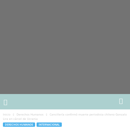
Inicio
Derechos Humanos
Cancillería confirmó muerte periodista chileno Gonzalo
Lira en cárcel de Ucrania
DERECHOS HUMANOS
INTERNACIONAL