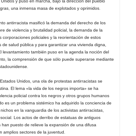
Unidos y puso en marcha, bajo la dirección del pueblo
egras, una inmensa masa de explotados y oprimidos.
to antirracista masificó la demanda del derecho de los
re de violencia y brutalidad policial, la demanda de la
 corporaciones policiales y la reorientación de estos
s de salud pública y para garantizar una vivienda digna,
l levantamiento también puso en la agenda la noción del
tanto, la comprensión de que sólo puede superarse mediante
estadounidense.
s Estados Unidos, una ola de protestas antirracistas se
stina. El lema «la vida de los negros importa» se ha
olencia policial contra los negros y otros grupos humanos
do es un problema sistémico ha adquirido la conciencia de
chos en la vanguardia de los activistas antirracistas,
o social. Los actos de derribo de estatuas de antiguos
 han puesto de relieve la expansión de una difusa
en amplios sectores de la juventud.