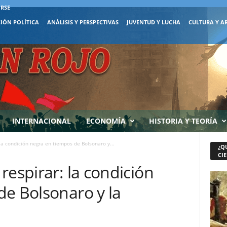
IRSE
IÓN POLÍTICA
ANÁLISIS Y PERSPECTIVAS
JUVENTUD Y LUCHA
CULTURA Y A
INTERNACIONAL
ECONOMÍA
HISTORIA Y TEORÍA
la condición negra en tiempos de Bolsonaro y...
¿Q
CIE
respirar: la condición
de Bolsonaro y la