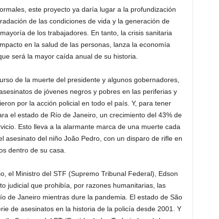
rmales, este proyecto ya daría lugar a la profundización
gradación de las condiciones de vida y la generación de
mayoría de los trabajadores. En tanto, la crisis sanitaria
impacto en la salud de las personas, lanza la economía
que será la mayor caída anual de su historia.
curso de la muerte del presidente y algunos gobernadores,
 asesinatos de jóvenes negros y pobres en las periferias y
ron por la acción policial en todo el país. Y, para tener
para el estado de Río de Janeiro, un crecimiento del 43% de
rvicio. Esto lleva a la alarmante marca de una muerte cada
l asesinato del niño João Pedro, con un disparo de rifle en
os dentro de su casa.
unio, el Ministro del STF (Supremo Tribunal Federal), Edson
o judicial que prohibía, por razones humanitarias, las
Río de Janeiro mientras dure la pandemia. El estado de São
rie de asesinatos en la historia de la policía desde 2001. Y