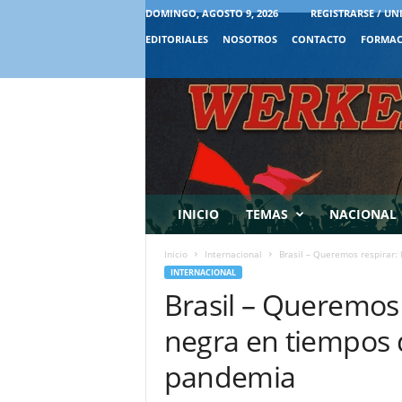
DOMINGO, AGOSTO 9, 2026
REGISTRARSE / UN
EDITORIALES
NOSOTROS
CONTACTO
FORMAC
INICIO
TEMAS
NACIONAL
Inicio
Internacional
Brasil – Queremos respirar: 
INTERNACIONAL
Brasil – Queremos 
negra en tiempos 
pandemia