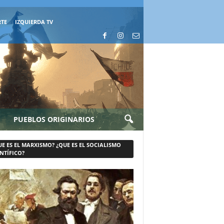
RTE
IZQUIERDA TV
PUEBLOS ORIGINARIOS
UE ES EL MARXISMO? ¿QUE ES EL SOCIALISMO
NTÍFICO?