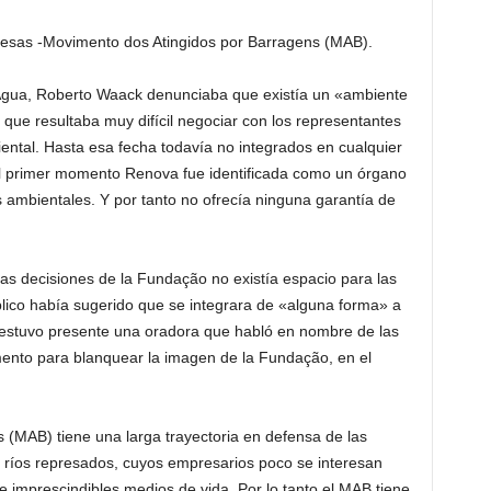
esas -Movimento dos Atingidos por Barragens (MAB).
 Agua, Roberto Waack denunciaba que existía un «ambiente
que resultaba muy difícil negociar con los representantes
iental. Hasta esa fecha todavía no integrados en cualquier
el primer momento Renova fue identificada como un órgano
es ambientales. Y por tanto no ofrecía ninguna garantía de
as decisiones de la Fundação no existía espacio para las
úblico había sugerido que se integrara de «alguna forma» a
ua estuvo presente una oradora que habló en nombre de las
ento para blanquear la imagen de la Fundação, en el
 (MAB) tiene una larga trayectoria en defensa de las
 ríos represados, cuyos empresarios poco se interesan
e imprescindibles medios de vida. Por lo tanto el MAB tiene