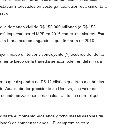
staban interesados en postergar cualquier resarcimiento a
estro.
 la demanda civil de R$ 155.000 millones (o R$ 155
es) impuesta por el MPF en 2016 contra las mineras. Esto
lguna forma acaben pagando lo que firmaron en 2016.
aya firmado un tercer y concluyente (?) acuerdo donde las
tamente luego de la tragedia se acomoden en definitiva a
ó que dispondrá de R$ 12 bilhões que irían a cubrir las
to Waack, diretor-presidente de Renova, ese valor es
 de indemnizaciones personales. Un tema sobre el que
ck hasta el momento -dos años y ocho meses después de
millones) en compensaciones. «El compromiso es la