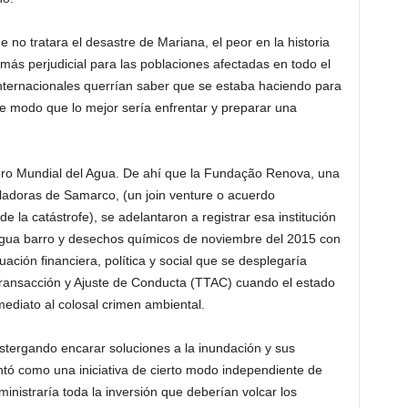
 no tratara el desastre de Mariana, el peor en la historia
l más perjudicial para las poblaciones afectadas en todo el
internacionales querrían saber que se estaba haciendo para
e modo que lo mejor sería enfrentar y preparar una
Foro Mundial del Agua. De ahí que la Fundação Renova, una
troladoras de Samarco, (un join venture o acuerdo
 la catástrofe), se adelantaron a registrar esa institución
gua barro y desechos químicos de noviembre del 2015 con
tuación financiera, política y social que se desplegaría
Transacción y Ajuste de Conducta (TTAC) cuando el estado
nmediato al colosal crimen ambiental.
stergando encarar soluciones a la inundación y sus
tó como una iniciativa de cierto modo independiente de
inistraría toda la inversión que deberían volcar los