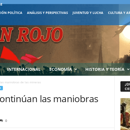
SE
IÓN POLÍTICA
ANÁLISIS Y PERSPECTIVAS
JUVENTUD Y LUCHA
CULTURA Y A
INTERNACIONAL
ECONOMÍA
HISTORIA Y TEORÍA
 las maniobras de las mineras
¿Q
D
CIE
Continúan las maniobras
0