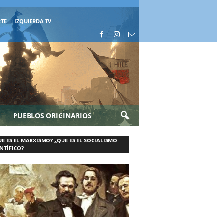
RTE
IZQUIERDA TV
PUEBLOS ORIGINARIOS
UE ES EL MARXISMO? ¿QUE ES EL SOCIALISMO
NTÍFICO?