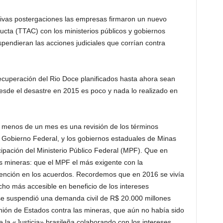
sivas postergaciones las empresas firmaron un nuevo
cta (TTAC) con los ministerios públicos y gobiernos
pendieran las acciones judiciales que corrían contra
cuperación del Rio Doce planificados hasta ahora sean
desde el desastre en 2015 es poco y nada lo realizado en
e menos de un mes es una revisión de los términos
 Gobierno Federal, y los gobiernos estaduales de Minas
icipación del Ministerio Público Federal (MPF). Que en
as mineras: que el MPF el más exigente con la
ervención en los acuerdos. Recordemos que en 2016 se vivía
cho más accesible en beneficio de los intereses
se suspendió una demanda civil de R$ 20.000 millones
Unión de Estados contra las mineras, que aún no había sido
 la «Justicia» brasileña colaborando con los intereses