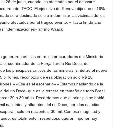
 el 26 de junio, cuando los afectados por el desastre
acuerdo del TACC. El ejecutivo de Renova dijo que el 16%
rmado será destinado solo a indemnizar las víctimas de los
Santo afectados por el trágico evento. «Hasta fin de año
as indemnizaciones» afirmo Waack
 generaron críticas entre los procuradores del Ministerio
aio, coordinador de la Força Tarefa Rio Doce, del
e los principales críticos de las mineras, sintetizó el nuevo
 billlones, reconozco de esa obligación solo R$ 20
billones.» «Ese es el escenario» «Estamos hablando de la
a del rio Doce- que es la tercera en tamaño de todo Brasil.
car 20 o 30 años. Recordemos que al principio se habló
il nacientes y afluentes del rio Doce, pero los estudios
ecuperar, solo en nacientes, 30 mil. Con esa magnitud y
ando, es totalmente irrespetuoso querer imponer hoy
io.