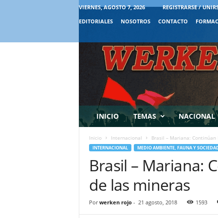
VIERNES, AGOSTO 7, 2026
REGISTRARSE / UNIR
EDITORIALES
NOSOTROS
CONTACTO
FORMAC
INICIO
TEMAS
NACIONAL
Inicio
Internacional
Brasil – Mariana: Continúan
INTERNACIONAL
MEDIO AMBIENTE, FAUNA Y SOCIEDA
Brasil – Mariana: 
de las mineras
Por
werken rojo
-
21 agosto, 2018
1593