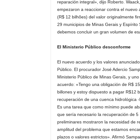
reparación integral», dijo Roberto. Waack,
empezaron a reaccionar contra el nuevo 
(R$ 12 bilhões) del valor originalmente fi
29 municipios de Minas Gerais y Espírito 
debemos concluir un gran volumen de es
El Ministerio Público desconforme
El nuevo acuerdo y los valores anunciados
Público. El procurador José Adercio Samp
Ministerio Público de Minas Gerais, y uno d
acuerdo: «Tengo una obligación de R$ 155
billones y estoy dispuesto a pagar R$12 
recuperación de una cuenca hidrológica -l
Es una tarea que como mínimo puede abar
que sería necesario la recuperación de 5 m
preliminares mostraron la necesidad de r
amplitud del problema que estamos encar
plazos o valores estrictos». Afirmó Sampa