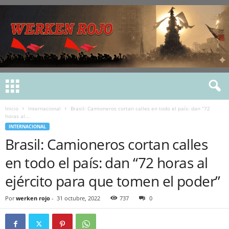
Inicio
Internacional
Brasil: Camioneros cortan calles en todo el país: dan “72
horas al...
INTERNACIONAL
Brasil: Camioneros cortan calles
en todo el país: dan “72 horas al
ejército para que tomen el poder”
Por
werken rojo
-
31 octubre, 2022
737
0