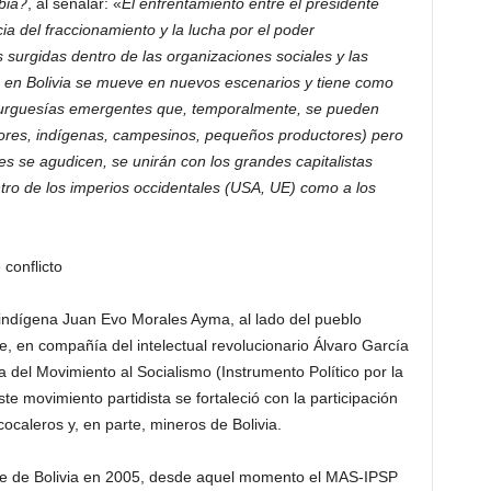
bia?
, al señalar: «
El enfrentamiento entre el presidente
a del fraccionamiento y la lucha por el poder
surgidas dentro de las organizaciones sociales y las
es en Bolivia se mueve en nuevos escenarios y tiene como
s burguesías emergentes que, temporalmente, se pueden
adores, indígenas, campesinos, pequeños productores) pero
es se agudicen, se unirán con los grandes capitalistas
tro de los imperios occidentales (USA, UE) como a los
conflicto
 indígena Juan Evo Morales Ayma, al lado del pueblo
e, en compañía del intelectual revolucionario Álvaro García
a del Movimiento al Socialismo (Instrumento Político por la
 movimiento partidista se fortaleció con la participación
ocaleros y, en parte, mineros de Bolivia.
te de Bolivia en 2005, desde aquel momento el MAS-IPSP