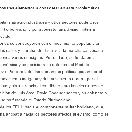
enos tres elementos a considerar en esta problemática:
italistas agroindustriales y otros sectores poderosos
litio boliviano, y por supuesto, una división interna
tecido.
iones se construyeron con el movimiento popular, y en
 las calles y marchando. Esta vez, la marcha convocada
ensa varias consignas. Por un lado, se funda en la
económica y se posiciona en defensa del Modelo
vo. Por otro lado, las demandas políticas pasan por el
 movimiento indígena y del movimiento obrero, por el
nte y sin injerencia al candidato para las elecciones de
traición de Luis Arce, David Choquehuanca y su gabinete a
que ha fundado el Estado Plurinacional.
de los EEUU hacia el componente militar boliviano, que,
una antipatía hacia los sectores afectos al evismo, como se