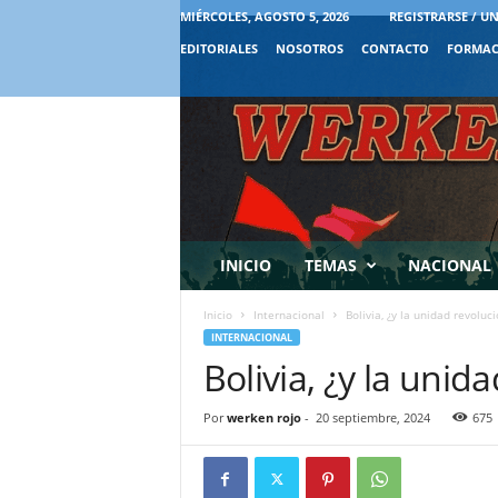
MIÉRCOLES, AGOSTO 5, 2026
REGISTRARSE / UN
EDITORIALES
NOSOTROS
CONTACTO
FORMAC
INICIO
TEMAS
NACIONAL
Inicio
Internacional
Bolivia, ¿y la unidad revoluc
INTERNACIONAL
Bolivia, ¿y la unid
Por
werken rojo
-
20 septiembre, 2024
675