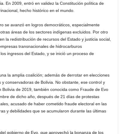
via. En 2009, entró en validez la Constitución política de
inacional, hecho histórico en el mundo.
ero se avanzó en logros democráticos, especialmente
n otras áreas de los sectores indígenas excluidos. Por otro
n la redistribución de recursos del Estado y justicia social,
 empresas transnacionales de hidrocarburos
 los ingresos del Estado, y se inició un proceso de
una la amplia coalición; además de derrotar en elecciones
 y conservadoras de Bolivia. No obstante, ese control y
a en Bolivia de 2019, también conocida como Fraude de Evo
embre de dicho año, después de 21 días de protestas
rales, acusado de haber cometido fraude electoral en las
uras y debilidades que se acumularon durante las últimas
 del gobierno de Evo, que aprovechó la bonanza de los