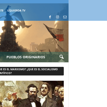
RTE
IZQUIERDA TV
PUEBLOS ORIGINARIOS
UE ES EL MARXISMO? ¿QUE ES EL SOCIALISMO
NTÍFICO?