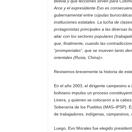
Bolivia y qué lecciones sirven para Colom
Arce y el expresidente Evo es consecuenci
gubernamental entre cúpulas burocráticas 
instituciones estatales. La lucha de clas
protagonistas principales a las diversa
aliar con los sectores populares (trabaj
que, finalmente, cuando las contradiccion
“proimperiales”, que se mueven tanto den
orientales (Rusia, China)»
.
Revisemos brevemente la historia de este 
En el año 2003, el dirigente campesino e
boliviano impulso un proceso constituyent
Linera, y quienes se colocaron a la cabez
Soberanía de los Pueblos (MAS–IPSP). Este
de trabajadores, indígenas, campesinos, c
Luego, Evo Morales fue elegido presiden