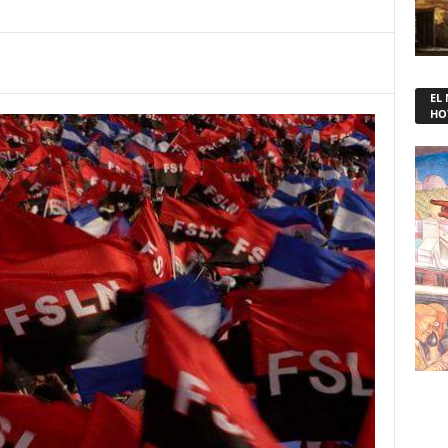
EL
HO