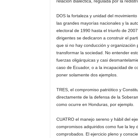
relación dialéctica, regulada por la redist
DOS la fortaleza y unidad del movimiento 
las grandes mayorías nacionales y la auto
electoral de 1990 hasta el triunfo de 200
dirigentes se dedicaron a construir el pa
que si no hay conducción y organización p
transformar la sociedad. No entender est
fuerzas oligárquicas y casi desmantelami
caso de Ecuador, o a la incapacidad de con
poner solamente dos ejemplos.
TRES, el compromiso patriótico y Constituc
directamente de la defensa de la Soberaní
como ocurre en Honduras, por ejemplo.
CUATRO el manejo sereno y hábil del ejer
compromisos adquiridos como fue la ley d
comprobados. El ejercicio pleno y consci