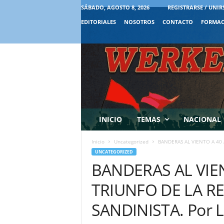
SÁBADO, AGOSTO 8, 2026
REGISTRARSE / UNIR
EDITORIALES
NOSOTROS
CONTACTO
FORMAC
INICIO
TEMAS
NACIONAL
Inicio
Uncategorized
BANDERAS AL VIENTO A 40
UNCATEGORIZED
BANDERAS AL VIE
TRIUNFO DE LA 
SANDINISTA. Por L