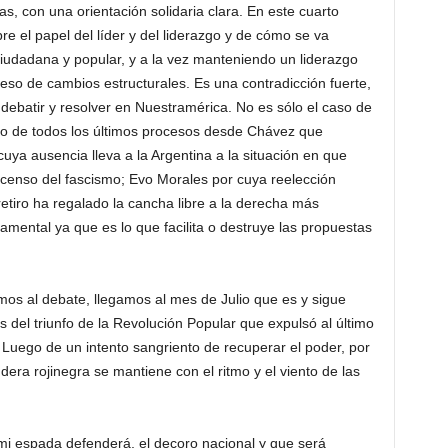
as, con una orientación solidaria clara. En este cuarto
e el papel del líder y del liderazgo y de cómo se va
udadana y popular, y a la vez manteniendo un liderazgo
ceso de cambios estructurales. Es una contradicción fuerte,
 a debatir y resolver en Nuestramérica. No es sólo el caso de
so de todos los últimos procesos desde Chávez que
uya ausencia lleva a la Argentina a la situación en que
 ascenso del fascismo; Evo Morales por cuya reelección
etiro ha regalado la cancha libre a la derecha más
damental ya que es lo que facilita o destruye las propuestas
mos al debate, llegamos al mes de Julio que es y sigue
del triunfo de la Revolución Popular que expulsó al último
. Luego de un intento sangriento de recuperar el poder, por
ndera rojinegra se mantiene con el ritmo y el viento de las
e mi espada defenderá, el decoro nacional y que será