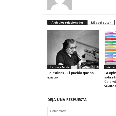
Artículos relacionados
Más del autor
Historia y Teoria
Internac
Palestinos – El pueblo que no
La opi
existió
sobre l
Colomb
vuelto 
DEJA UNA RESPUESTA