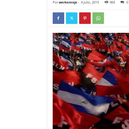
Por
werkenrojo
-
4 julio, 2019
969
0