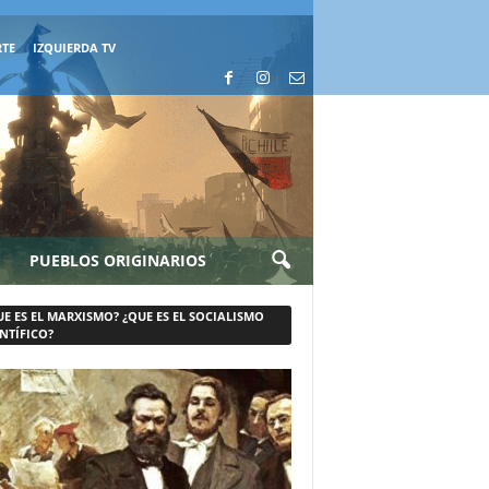
RTE
IZQUIERDA TV
PUEBLOS ORIGINARIOS
UE ES EL MARXISMO? ¿QUE ES EL SOCIALISMO
NTÍFICO?