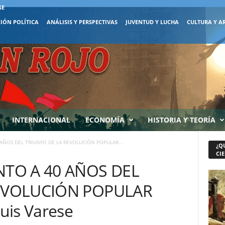
SE
IÓN POLÍTICA
ANÁLISIS Y PERSPECTIVAS
JUVENTUD Y LUCHA
CULTURA Y A
INTERNACIONAL
ECONOMÍA
HISTORIA Y TEORÍA
 AÑOS DEL TRIUNFO DE LA REVOLUCIÓN POPULAR...
¿Q
CIE
NTO A 40 AÑOS DEL
REVOLUCIÓN POPULAR
uis Varese