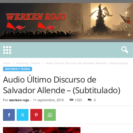
Inicio
Historia y Teoria
Audio Último Discurso de Salvador Allende – (Subtitulado)
HISTORIA Y TEORIA
Audio Último Discurso de
Salvador Allende – (Subtitulado)
Por
werken rojo
-
11 septiembre, 2019
1325
0