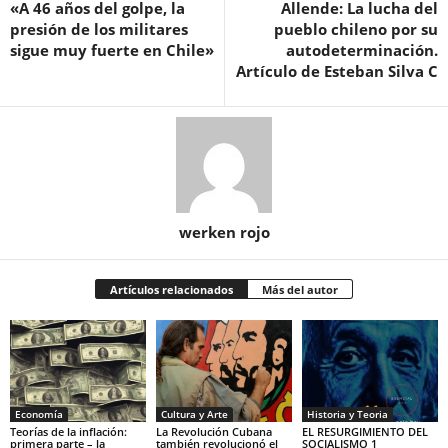
«A 46 años del golpe, la
Allende: La lucha del
presión de los militares
pueblo chileno por su
sigue muy fuerte en Chile»
autodeterminación.
Artículo de Esteban Silva C
werken rojo
Artículos relacionados
Más del autor
Economía
Cultura y Arte
Historia y Teoria
Teorías de la inflación:
La Revolución Cubana
EL RESURGIMIENTO DEL
primera parte – la
también revolucionó el
SOCIALISMO 1