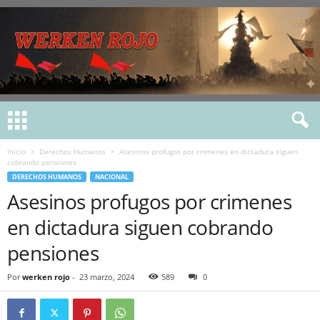
Inicio
Derechos Humanos
Asesinos profugos por crimenes en dictadura siguen
cobrando pensiones
DERECHOS HUMANOS
NACIONAL
Asesinos profugos por crimenes
en dictadura siguen cobrando
pensiones
Por
werken rojo
-
23 marzo, 2024
589
0