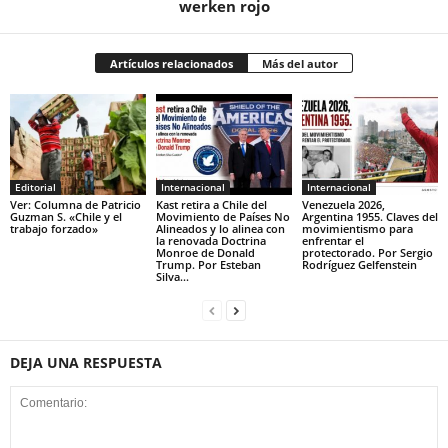
werken rojo
Artículos relacionados
Más del autor
Editorial
Internacional
Internacional
Ver: Columna de Patricio
Kast retira a Chile del
Venezuela 2026,
Guzman S. «Chile y el
Movimiento de Países No
Argentina 1955. Claves del
trabajo forzado»
Alineados y lo alinea con
movimientismo para
la renovada Doctrina
enfrentar el
Monroe de Donald
protectorado. Por Sergio
Trump. Por Esteban
Rodríguez Gelfenstein
Silva...
DEJA UNA RESPUESTA