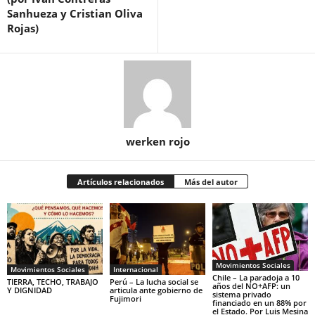
Sanhueza y Cristian Oliva
Rojas)
werken rojo
Artículos relacionados
Más del autor
Movimientos Sociales
Movimientos Sociales
Internacional
Chile – La paradoja a 10
TIERRA, TECHO, TRABAJO
Perú – La lucha social se
años del NO+AFP: un
Y DIGNIDAD
articula ante gobierno de
sistema privado
Fujimori
financiado en un 88% por
el Estado. Por Luis Mesina