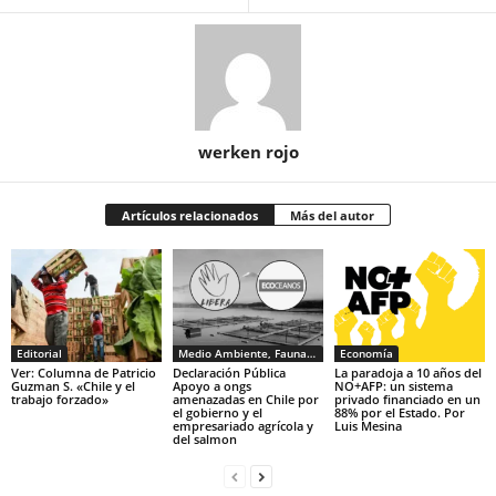
werken rojo
Artículos relacionados
Más del autor
Editorial
Medio Ambiente, Fauna y Sociedad
Economía
Ver: Columna de Patricio
Declaración Pública
La paradoja a 10 años del
Guzman S. «Chile y el
Apoyo a ongs
NO+AFP: un sistema
trabajo forzado»
amenazadas en Chile por
privado financiado en un
el gobierno y el
88% por el Estado. Por
empresariado agrícola y
Luis Mesina
del salmon