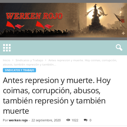
Inicio
Sindicatos y Trabajo
Antes represion y muerte. Hoy coimas, corrupción,
abusos, también represión y también...
SINDICATOS Y TRABAJO
Antes represion y muerte. Hoy
coimas, corrupción, abusos,
también represión y también
muerte
Por
werken rojo
-
22 septiembre, 2020
1022
0