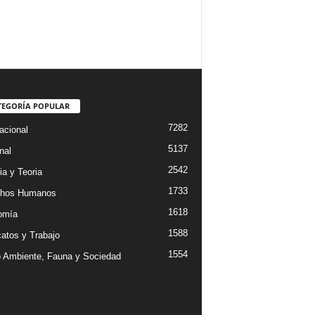
TEGORÍA POPULAR
7282
acional
5137
nal
2542
ia y Teoria
1733
chos Humanos
1618
omía
1588
catos y Trabajo
1554
 Ambiente, Fauna y Sociedad