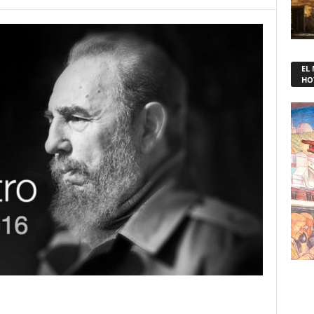
EL
HO