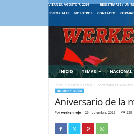
VIERNES, AGOSTO 7, 2026
REGISTRARSE / UNIR
EDITORIALES
NOSOTROS
CONTACTO
FORMAC
INICIO
TEMAS
NACIONAL
Inicio
Historia y Teoria
Aniversario de la muerte 
HISTORIA Y TEORIA
Aniversario de la 
Por
werken rojo
-
26 noviembre, 2025
238