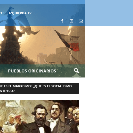
RTE
IZQUIERDA TV
PUEBLOS ORIGINARIOS
UE ES EL MARXISMO? ¿QUE ES EL SOCIALISMO
NTÍFICO?