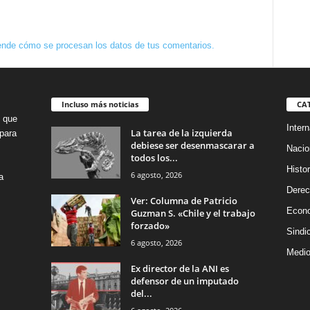
nde cómo se procesan los datos de tus comentarios.
Incluso más noticias
CA
o que
Intern
La tarea de la izquierda
para
debiese ser desenmascarar a
Nacio
todos los...
Histor
6 agosto, 2026
a
Dere
Ver: Columna de Patricio
Econ
Guzman S. «Chile y el trabajo
forzado»
Sindi
6 agosto, 2026
Medio
Ex director de la ANI es
defensor de un imputado
del...