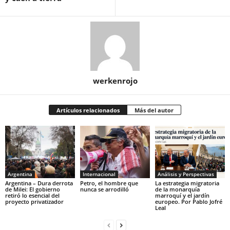
werkenrojo
Artículos relacionados
Más del autor
Argentina
Internacional
Análisis y Perspectivas
Argentina – Dura derrota
Petro, el hombre que
La estrategia migratoria
de Milei: El gobierno
nunca se arrodilló
de la monarquía
retiró lo esencial del
marroquí y el jardín
proyecto privatizador
europeo. Por Pablo Jofré
Leal