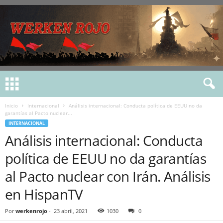
Inicio
Internacional
Análisis internacional: Conducta política de EEUU no da
garantías al Pacto nuclear...
INTERNACIONAL
Análisis internacional: Conducta
política de EEUU no da garantías
al Pacto nuclear con Irán. Análisis
en HispanTV
Por
werkenrojo
-
23 abril, 2021
1030
0