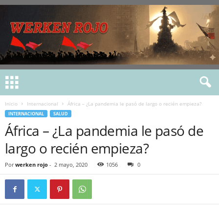
Inicio
Internacional
África – ¿La pandemia le pasó de largo o recién empieza?
INTERNACIONAL
SALUD
África – ¿La pandemia le pasó de
largo o recién empieza?
Por
werken rojo
-
2 mayo, 2020
1056
0