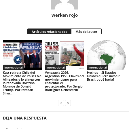
werken rojo
Artículos relacionados
Más del autor
Internacional
Internacional
Internacional
Kast retira a Chile del
Venezuela 2026,
Hechos – Si Estados
Movimiento de Países No
Argentina 1955. Claves del
Unidos quiere invadir
Alineados y lo alinea con
movimientismo para
Brasil, ¿qué haría?
la renovada Doctrina
enfrentar el
Monroe de Donald
protectorado. Por Sergio
Trump. Por Esteban
Rodríguez Gelfenstein
Silva...
DEJA UNA RESPUESTA