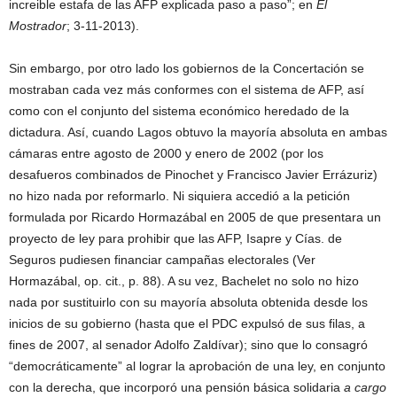
increible estafa de las AFP explicada paso a paso”; en
El
Mostrador
; 3-11-2013).
Sin embargo, por otro lado los gobiernos de la Concertación se
mostraban cada vez más conformes con el sistema de AFP, así
como con el conjunto del sistema económico heredado de la
dictadura. Así, cuando Lagos obtuvo la mayoría absoluta en ambas
cámaras entre agosto de 2000 y enero de 2002 (por los
desafueros combinados de Pinochet y Francisco Javier Errázuriz)
no hizo nada por reformarlo. Ni siquiera accedió a la petición
formulada por Ricardo Hormazábal en 2005 de que presentara un
proyecto de ley para prohibir que las AFP, Isapre y Cías. de
Seguros pudiesen financiar campañas electorales (Ver
Hormazábal, op. cit., p. 88). A su vez, Bachelet no solo no hizo
nada por sustituirlo con su mayoría absoluta obtenida desde los
inicios de su gobierno (hasta que el PDC expulsó de sus filas, a
fines de 2007, al senador Adolfo Zaldívar); sino que lo consagró
“democráticamente” al lograr la aprobación de una ley, en conjunto
con la derecha, que incorporó una pensión básica solidaria
a cargo