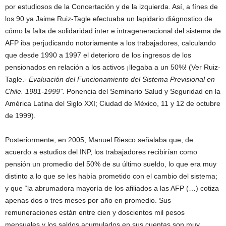
por estudiosos de la Concertación y de la izquierda. Así, a fínes de
los 90 ya Jaime Ruiz-Tagle efectuaba un lapidario diágnostico de
cómo la falta de solidaridad inter e intrageneracional del sistema de
AFP iba perjudicando notoriamente a los trabajadores, calculando
que desde 1990 a 1997 el deterioro de los ingresos de los
pensionados en relación a los activos ¡llegaba a un 50%! (Ver Ruiz-
Tagle.-
Evaluación del Funcionamiento del Sistema Previsional en
Chile. 1981-1999”.
Ponencia del Seminario Salud y Seguridad en la
América Latina del Siglo XXI; Ciudad de México, 11 y 12 de octubre
de 1999).
Posteriormente, en 2005, Manuel Riesco señalaba que, de
acuerdo a estudios del INP, los trabajadores recibirían como
pensión un promedio del 50% de su último sueldo, lo que era muy
distinto a lo que se les había prometido con el cambio del sistema;
y que “la abrumadora mayoría de los afiliados a las AFP (…) cotiza
apenas dos o tres meses por año en promedio. Sus
remuneraciones están entre cien y doscientos mil pesos
mensuales y los saldos acumulados en sus cuentas son muy